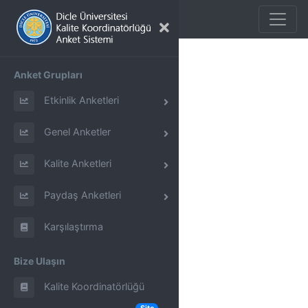
Anket Detayları
Anket Grupları
Etkinlik Anketleri
Genel Anketler
Kalite Anketleri
Paydaş Anketleri
Karşılaştırma
Bize Ulaşın
Kalite Koordinatörlüğü