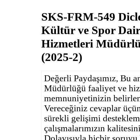
SKS-FRM-549 Dicle 
Kültür ve Spor Dair
Hizmetleri Müdürl
(2025-2)
Değerli Paydaşımız, Bu an
Müdürlüğü faaliyet ve hi
memnuniyetinizin belirle
Vereceğiniz cevaplar üçün
sürekli gelişimi destekle
çalışmalarımızın kalitesin
Dolayısıyla hiçbir soruyu