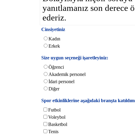
yanıtlamanız son derece ö
ederiz.
Cinsiyetiniz
Kadın
Erkek
Size uygun seçeneği işaretleyiniz:
Öğrenci
Akademik personel
İdari personel
Diğer
Spor etkinliklerine aşağıdaki branşta katıldım (
Futbol
Voleybol
Basketbol
Tenis