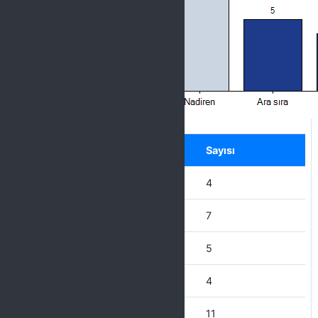
Label
Seçenek
Sayısı
Hiçbir zaman
4
Nadiren
7
Ara sıra
5
Çoğu Zaman
4
Her Zaman
11