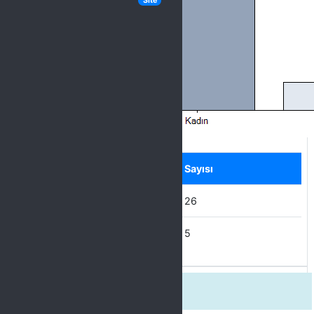
Site
Label
Seçenek
Sayısı
Kadın
26
Erkek
5
Yaşınız