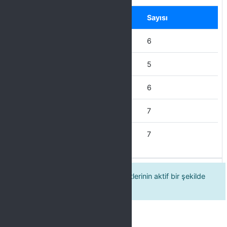
Label
Seçenek
Sayısı
Hiçbir zaman
6
Nadiren
5
Ara sıra
6
Çoğu Zaman
7
Her Zaman
7
2. Üniversitemizdeki kulüp faaliyetlerinin aktif bir şekilde
gerçekleştiğini düşünüyorum.