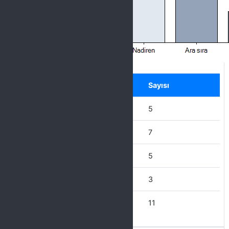
Label
Seçenek
Sayısı
Hiçbir zaman
5
Nadiren
7
Ara sıra
5
Çoğu Zaman
3
Her Zaman
11