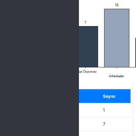
Label
Seçenek
Sayısı
Diğer
1
Kulüp Duyurusu
7