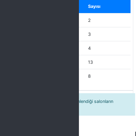
Seçenek
Sayısı
Hiçbir zaman
2
Nadiren
3
Ara sıra
4
Çoğu Zaman
13
Her Zaman
8
9. Kültür sanat etkinliklerinin düzenlendiği salonların
temizliğini yeterli buluyorum