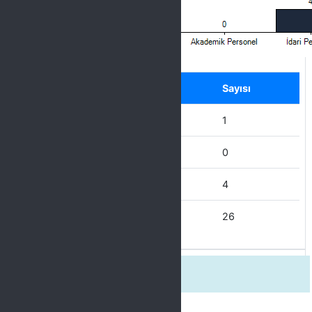
Label
Seçenek
Sayısı
Diğer
1
Akademik Personel
0
İdari Personel
4
Öğrenci
26
Etkinlik duyurularına ulaşım şekli