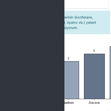
Label
1. Üniversitemizdeki kültür hizmetlerinin (konferans,
çalıştay, söyleşi, kurs, kulüp, sergi, tiyatro vb.) yeterli
düzeyde gerçekleştirildiğini düşünüyorum.