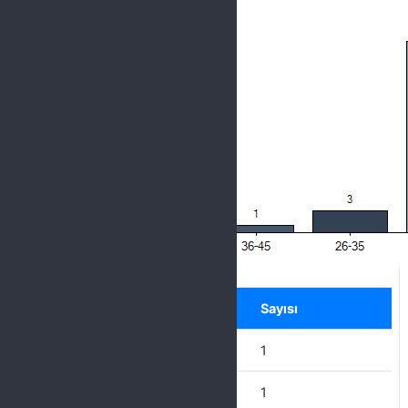
Label
Seçenek
Sayısı
45 Yaş Üstü
1
36-45
1