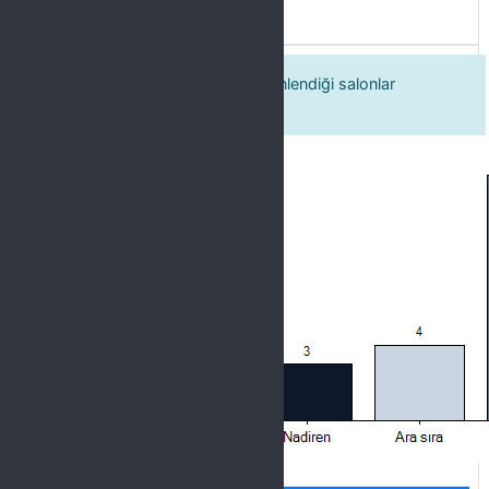
8. Kültür sanat etkinliklerinin düzenlendiği salonlar
etkinliğe uygun seçilmektedir
Label