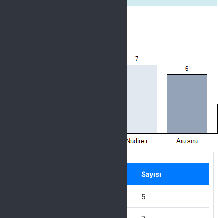
Label
Seçenek
Sayısı
Hiçbir zaman
5