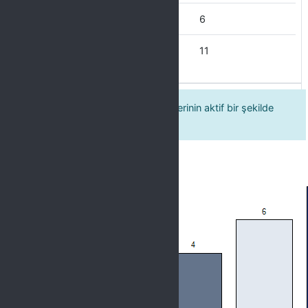
Çoğu Zaman
6
Her Zaman
11
3. Üniversitemizdeki kurs faaliyetlerinin aktif bir şekilde
gerçekleştiğini düşünüyorum.