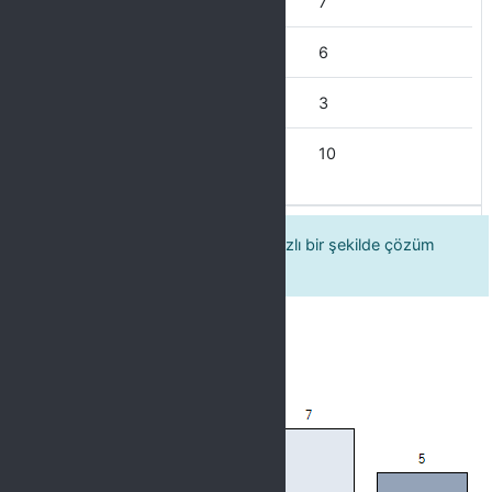
Nadiren
7
Ara sıra
6
Çoğu Zaman
3
Her Zaman
10
5. Kültür şubesinde sorunlarıma hızlı bir şekilde çözüm
bulabiliyorum.