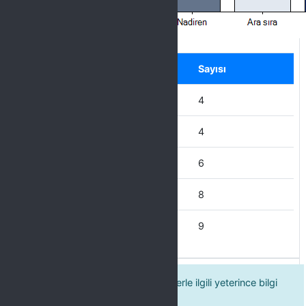
Label
Seçenek
Sayısı
Hiçbir zaman
4
Nadiren
4
Ara sıra
6
Çoğu Zaman
8
Her Zaman
9
4. Kültür şubesinin verdiği hizmetlerle ilgili yeterince bilgi
ve duyuruya ulaşabiliyorum