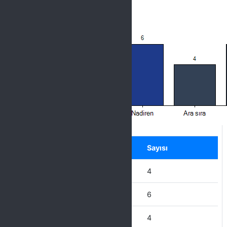
Label
Seçenek
Sayısı
Hiçbir zaman
4
Nadiren
6
Ara sıra
4