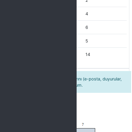
Hiçbir zaman
2
Nadiren
4
Ara sıra
6
Çoğu Zaman
5
Her Zaman
14
7. Kültür şubesinin iletişim imkânlarını (e-posta, duyurular,
sosyal medya vb.) yeterli buluyorum.