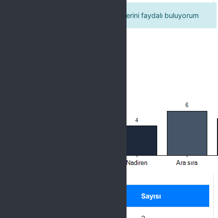
6. Öğrenci kulübü ve kurs faaliyetlerini faydalı buluyorum
Label
Seçenek
Sayısı