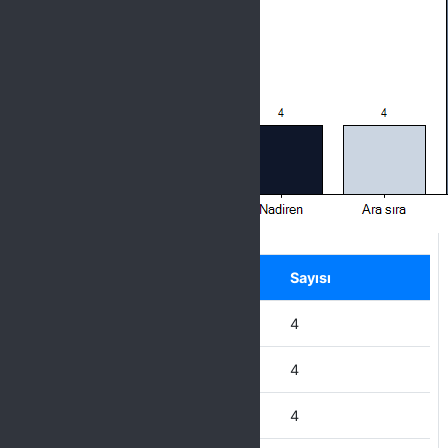
Label
Seçenek
Sayısı
Hiçbir zaman
4
Nadiren
4
Ara sıra
4