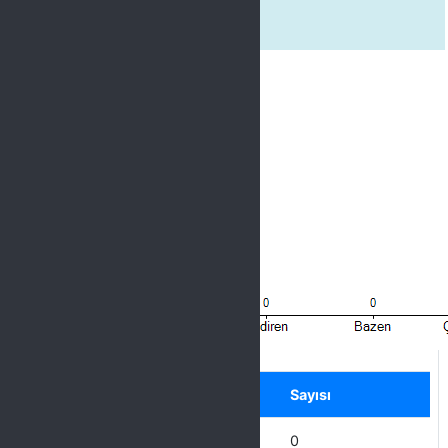
2. Rehberlik ediciydi.
Label
Seçenek
Sayısı
Hiçbir zaman
0