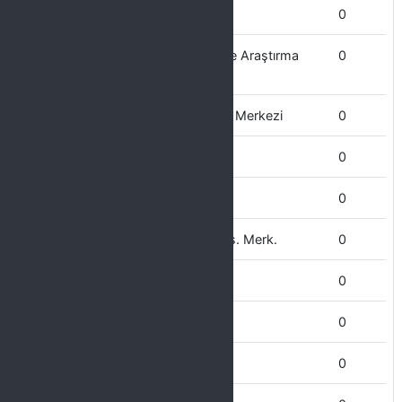
Çermik MYO
0
Bağımlılıkla Mücadele Uygulama ve Araştırma
0
Merkezi
Bilgi İşlem Uygulama ve Araştırma Merkezi
0
Basın Halkla İlişkiler Bürosu
0
Bilgi İşlem Daire Başkanlığı
0
Bilim ve Teknoloji Uygulama ve Arş. Merk.
0
Bilimsel Araştırma Projeleri Koord.
0
Bilgi Edinme Birimi
0
Beden Eğitimi Yüksekokulu
0