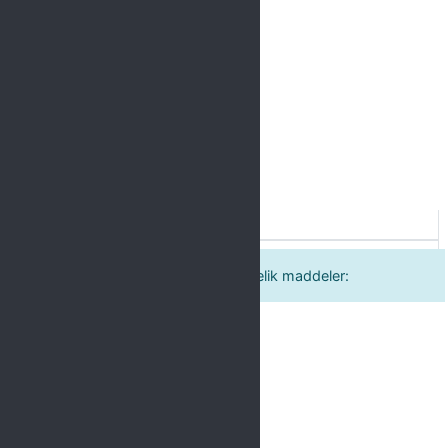
Label
a. Süreçte yer alan personele yönelik maddeler: