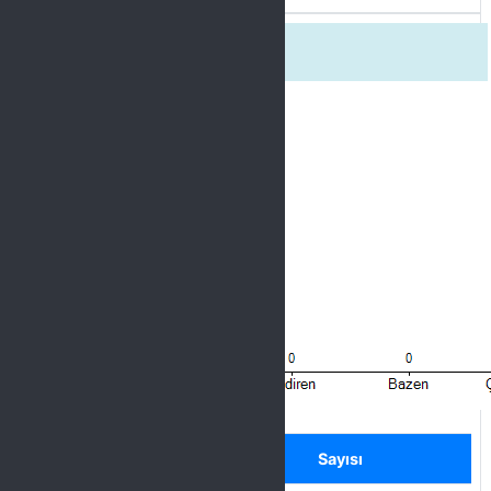
4. İletişime açıktı.
Label
Seçenek
Sayısı