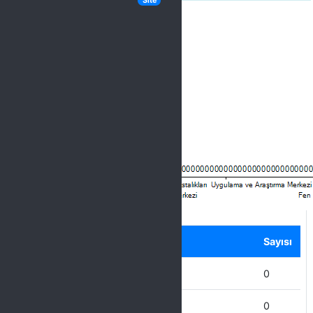
Site
Label
Seçenek
Sayısı
Ziya Gökalp Eğitim Fakültesi
0
Ziraat Fakültesi
0