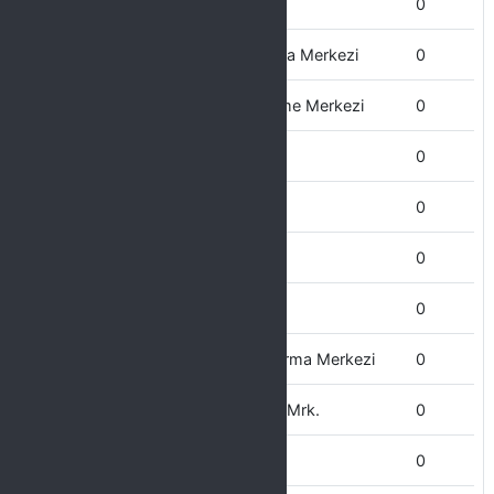
Eczacılık Fakültesi
0
Dil Öğretimi Uygulama ve Araştırma Merkezi
0
Doğal Afetler Uygulama ve İnceleme Merkezi
0
Döner Sermaye İşletme Müd.
0
Dış İlişkiler Ofisi
0
Devlet Konservatuarı
0
Diş Hekimliği Fakültesi
0
Çocuk Eğitimi Uygulama ve Araştırma Merkezi
0
Çevre Sorunları Uyg. ve Araştırma Mrk.
0
Çüngüş MYO
0