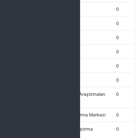
İdari ve Mali İşler Daire başkanlığı
0
İktisadi ve İdari Bilimler Fakültesi
0
İletişim Fakültesi
0
İlahiyat Fakültesi
0
Hukuk Muşavisliği
0
Hukuk Fakültesi
0
Güneydoğu Anadolu Bölgesi Kent Araştırmaları
0
Uygulama ve Araştırma Merkezi
Güneş Enerjisi Uygulama ve Araştırma Merkezi
0
Göç ve Yönetimi Uygulama ve Araştırma
0
Merkezi