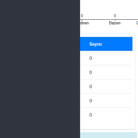
Label
Seçenek
Sayısı
Hiçbir zaman
0
Nadiren
0
Bazen
0
Çoğu Zaman
0
Her Zaman
0