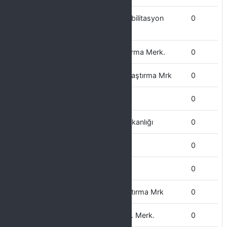
Yaban Hayvanları Koruma ve Rehabilitasyon
0
Uygulama Ve
Yaşayan Diller Uygulama ve Araştırma Merk.
0
Yenilenebilir Enerji Uygulama ve Araştırma Mrk
0
Yazı İşleri Müdürlüğü
0
Yapı İşleri ve Teknik İşler Daire Başkanlığı
0
Yabancı Diller yüksekokulu
0
Veterinerlik Fakültesi
0
Uzaktan Eğitim Uygulama ve Araştırma Mrk
0
Tıbbi ve Aromatik Bitkiler Uyg. Arş. Merk.
0