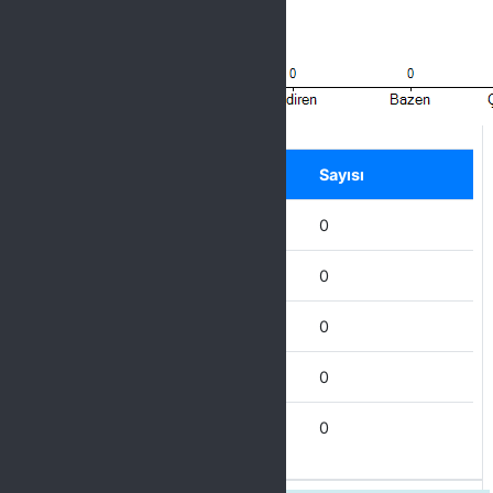
Label
Seçenek
Sayısı
Hiçbir zaman
0
Nadiren
0
Bazen
0
Çoğu Zaman
0
Her Zaman
0