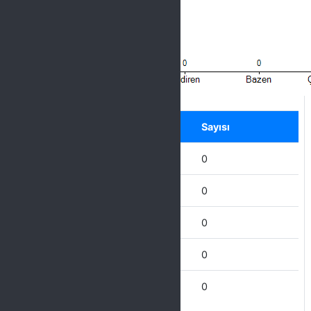
Label
Seçenek
Sayısı
Hiçbir zaman
0
Nadiren
0
Bazen
0
Çoğu Zaman
0
Her Zaman
0