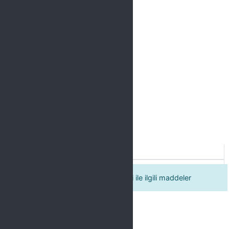
Label
1. Tetkikçinin davranış ve yeterliliği ile ilgili maddeler