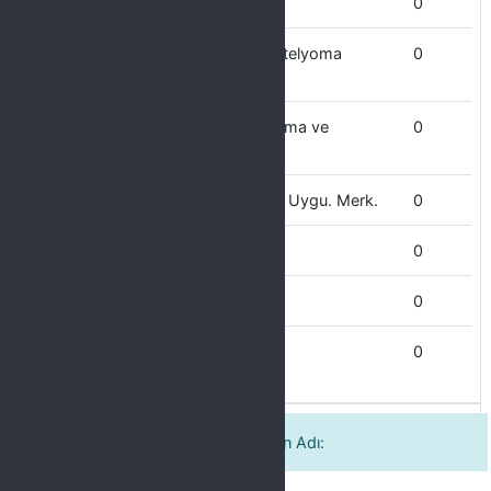
Bismil MYO
0
Asbeste Bağlı Hastalıklar ve Mezotelyoma
0
Uyg.ve Arş.Mer
Alevilik ve Ehli Beyt Kültürü Uygulama ve
0
Araştırma Merkezi
Atatürk İlkeleri ve İnkılap Tarihi Arş Uygu. Merk.
0
Atatürk Sağlık Bilimleri Fakültesi
0
Atatür Sağlık Hizmetleri MYO
0
Adalet MYO
0
Birlikte Görev Yaptığınız Tetkikçinin Adı: