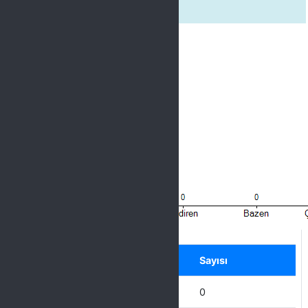
2. Birim yöneticisi iletişime açıktı.
Label
Seçenek
Sayısı
Hiçbir zaman
0