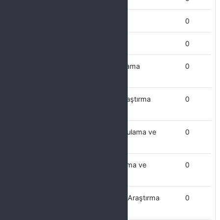
Mühendislik Fakültesi
0
Mimarlık Fakültesi
0
Kültür Varlıklarını Koruma ve Uygulama
0
Araştırma Merkezi
Kongre ve Turizm Uygulama ve Araştırma
0
Merkezi
Kuranı Kerim Okuma ve Kıraat Uygulama ve
0
Araştırma Merkezi
Kültür ve Sanat Çalışmaları Uygulama ve
0
Araştırma Merkezi
Kanser Araştırmaları Uygulama ve Araştırma
0
Merkezi