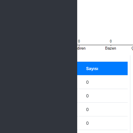
Label
Seçenek
Sayısı
Hiçbir zaman
0
Nadiren
0
Bazen
0
Çoğu Zaman
0