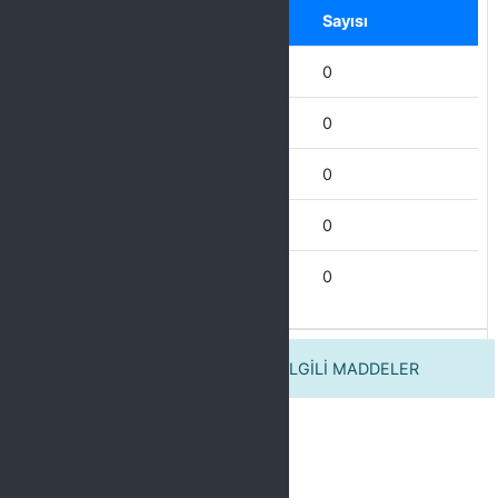
Seçenek
Sayısı
Hiçbir zaman
0
Nadiren
0
Bazen
0
Çoğu Zaman
0
Her Zaman
0
2. TETKİK YAPTIĞINIZ BİRİM İLE İLGİLİ MADDELER