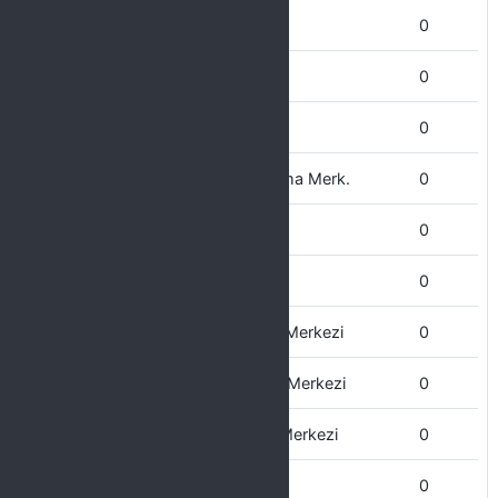
Teknik Bilimler MYO
0
Tarım MYO
0
Tıp Fakültesi
0
Sürekli Eğitim Uygulama ve Arştırma Merk.
0
Sivil Havacılık Yüksekokulu
0
Silvan MYO
0
Sosyal Araştırmalar ve Uygulama Merkezi
0
Siyasal Araştırmalar ve Uygulama Merkezi
0
Sağlık Bilimleri Uygulama ve Arş. Merkezi
0
Strateji Geliştirme Daire Başkanlığı
0