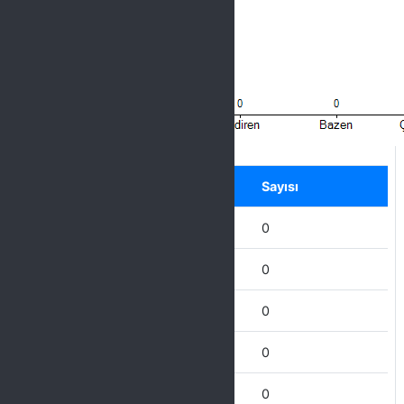
Label
Seçenek
Sayısı
Hiçbir zaman
0
Nadiren
0
Bazen
0
Çoğu Zaman
0
Her Zaman
0