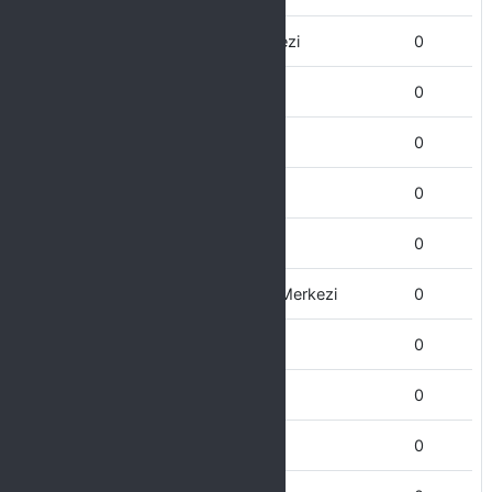
Gap uygulama ve Araştırma Merkezi
0
Genel Sekreterlik
0
Farabi Koordinatörlüğü
0
Fen Bilimleri Enstitüsü
0
Fen Fakültesi
0
Engelliler Uygulama ve Araştırma Merkezi
0
Eğitim Bilimleri Enstitüsü
0
Ergani MYO
0
Edebiyat Fakültesi
0