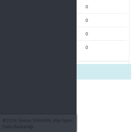
Nadiren
0
Bazen
0
Çoğu Zaman
0
Her Zaman
0
3. Birim yöneticisi sürece hakimdi.
©2026 Serkan DIRIARIN, Bilgi İşlem
Daire Başkanlığı