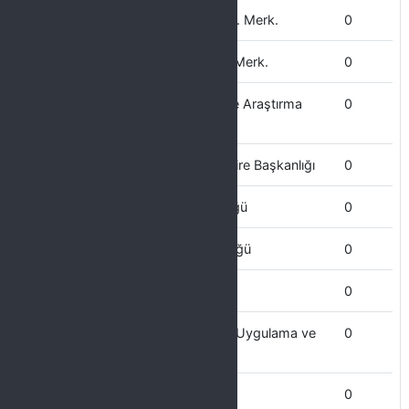
Kariyer Planlama Uygulama ve Arş. Merk.
0
Kadın Sorunları Uygulama ve Arş. Merk.
0
Karaciğer Hastalıkları Uygulama ve Araştırma
0
Merkezi
Kütüphane ve Dokümantasyon Daire Başkanlığı
0
Kültür ve Kongre Merkezi Müdürlüğü
0
Koruma ve Güvenlik Şube Müdürlüğü
0
Kalite Geliştirme Koordinatörlüğü
0
İmam Şafii ve Şafiilik Araştırmaları Uygulama ve
0
Araştırma Merkezi
İSG Koordinatörlüğü
0