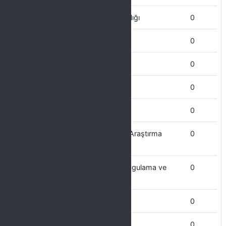
Sağlık Kültür ve Spor Daire Başkanlığı
0
Sağlık Bilimleri Enstitüsü
0
Sosyal Bilimler Ensitüsü
0
Sosyal Bilimler MYO
0
Sanat ve Tasarım Fakültesi
0
Proje Koordinasyon Uygulama ve Araştırma
0
Merk.
Psikoloji ve Sosyal Danışmanlık Uygulama ve
0
Araştırma Merkezi
Personel Daire başkanlığı
0
Öğrenci İşleri Daire Başkanlığı
0