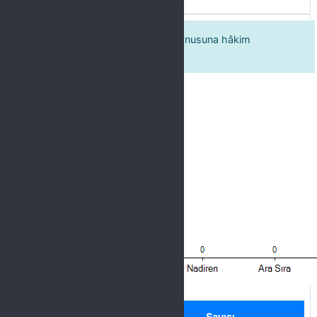
Eğitmenin kendisinden emin ve konusuna hâkim
olduğunu düşünüyorum.
Label
Seçenek
Sayısı