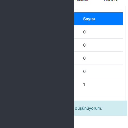
Label
Seçenek
Sayısı
Hiçbir Zaman
0
Nadiren
0
Ara Sıra
0
Çoğu Zaman
0
Her Zaman
1
Eğitmenin derse hazırlıklı geldiğini düşünüyorum.