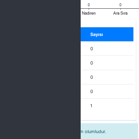
Label
Seçenek
Sayısı
Hiçbir Zaman
0
Nadiren
0
Ara Sıra
0
Çoğu Zaman
0
Her Zaman
1
Eğitmen hakkındaki genel görüşüm olumludur.