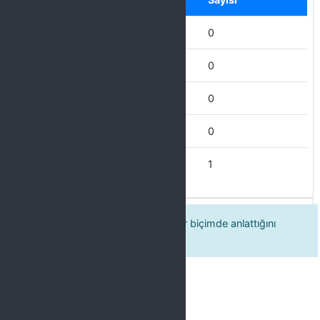
Hiçbir Zaman
0
Nadiren
0
Ara Sıra
0
Çoğu Zaman
0
Her Zaman
1
Eğitmenin dersi açık ve anlaşılır bir biçimde anlattığını
düşünüyorum.