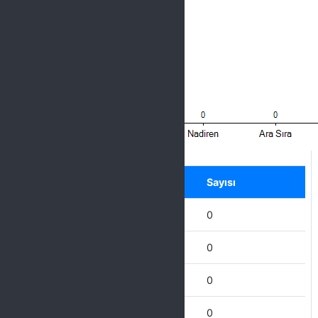
Label
Seçenek
Sayısı
Hiçbir Zaman
0
Nadiren
0
Ara Sıra
0
Çoğu Zaman
0