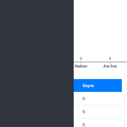
Label
Seçenek
Sayısı
Hiçbir Zaman
0
Nadiren
0
Ara Sıra
0