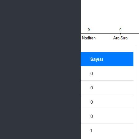
Label
Seçenek
Sayısı
Hiçbir Zaman
0
Nadiren
0
Ara Sıra
0
Çoğu Zaman
0
Her Zaman
1