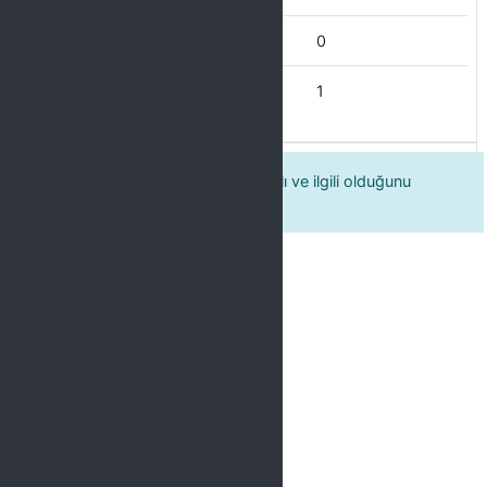
Çoğu Zaman
0
Her Zaman
1
Eğitmenin katılımcılara karşı saygılı ve ilgili olduğunu
düşünüyorum.