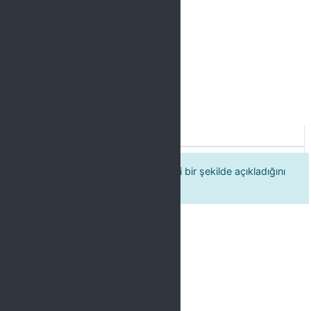
Label
Eğitmenin programın amaçlarını iyi bir şekilde açıkladığını
düşünüyorum.