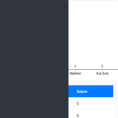
Label
Seçenek
Sayısı
Hiçbir Zaman
0
Nadiren
0