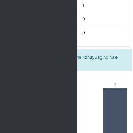
İyi
1
İdare Eder
0
Zayıf
0
4 Öğretim elemanı güncel örneklerle konuyu ilginç hale
getirir.