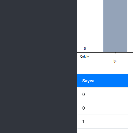
Label
Seçenek
Sayısı
Mükemmel
0
Çok İyi
0
İyi
1