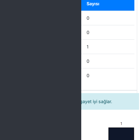
Seçenek
Sayısı
Mükemmel
0
Çok İyi
0
İyi
1
İdare Eder
0
Zayıf
0
8 Öğretim elemanı sınıf disiplinini gayet iyi sağlar.