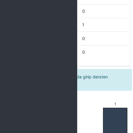
Çok İyi
0
İyi
1
İdare Eder
0
Zayıf
0
6 Öğretim elemanı derse zamanında girip dersten
zamanında çıkar.