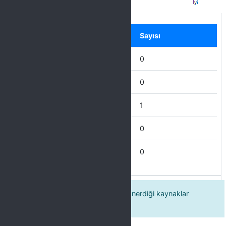
Label
Seçenek
Sayısı
Mükemmel
0
Çok İyi
0
İyi
1
İdare Eder
0
Zayıf
0
3 Öğretim elemanının dersle ilgili önerdiği kaynaklar
yeterlidir.