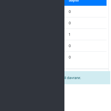
Seçenek
Sayısı
Mükemmel
0
Çok İyi
0
İyi
1
İdare Eder
0
Zayıf
0
17 Öğretim elemanı ders içinde adil davranır.