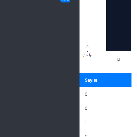
Site
Label
Seçenek
Sayısı
Mükemmel
0
Çok İyi
0
İyi
1
İdare Eder
0