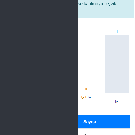
14 Öğretim elemanı, öğrenciyi derse katılmaya teşvik
eder.
Label
Seçenek
Sayısı