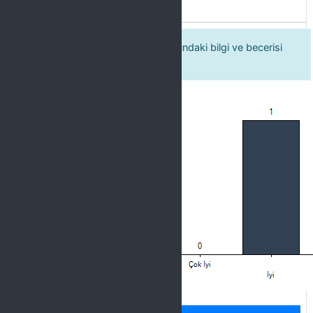
7 Öğretim elemanının ders konusundaki bilgi ve becerisi
oldukça iyidir.
Label