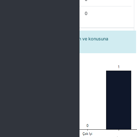
Zayıf
0
2 Öğretim elemanı kendinden emin ve konusuna
hâkimdir.