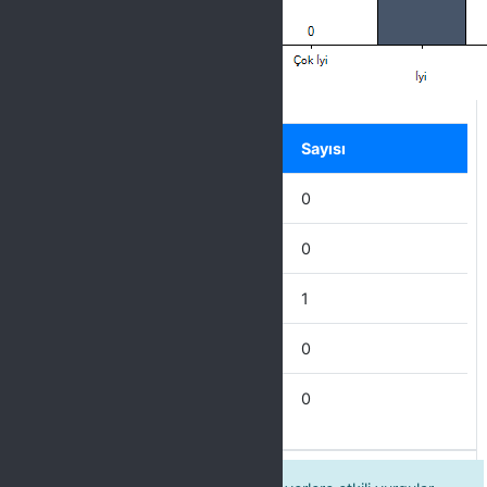
Label
Seçenek
Sayısı
Mükemmel
0
Çok İyi
0
İyi
1
İdare Eder
0
Zayıf
0