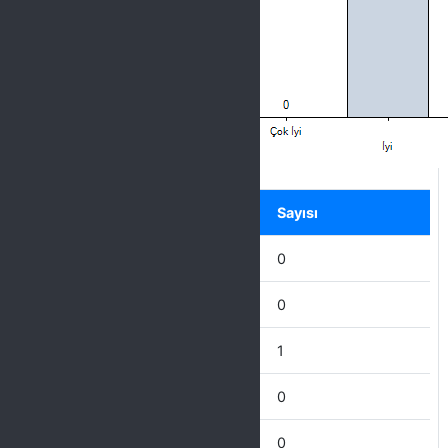
Label
Seçenek
Sayısı
Mükemmel
0
Çok İyi
0
İyi
1
İdare Eder
0
Zayıf
0