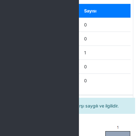
Label
Seçenek
Sayısı
Mükemmel
0
Çok İyi
0
İyi
1
İdare Eder
0
Zayıf
0
10 Öğretim elemanı öğrencilere karşı saygılı ve ilgilidir.