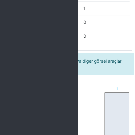
İyi
1
İdare Eder
0
Zayıf
0
13 Öğretim elemanı tahtayı ve/veya diğer görsel araçları
etkin bir şekilde kullanır.