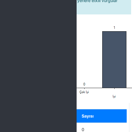
5 Öğretim elemanı önemli görülen yerlere etkili vurgular
yapar.
Label
Seçenek
Sayısı
Mükemmel
0