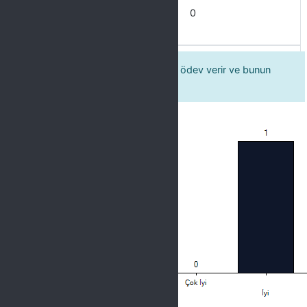
Zayıf
0
18 Öğretim elemanı düzenli olarak ödev verir ve bunun
takibini yapar.