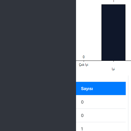
Label
Seçenek
Sayısı
Mükemmel
0
Çok İyi
0
İyi
1