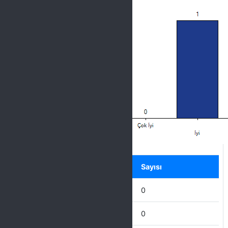
Label
Seçenek
Sayısı
Mükemmel
0
Çok İyi
0