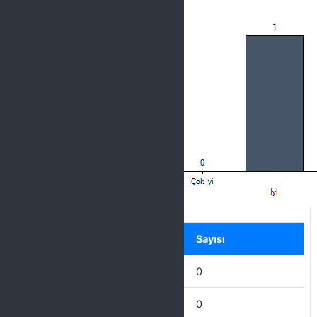
Label
Seçenek
Sayısı
Mükemmel
0
Çok İyi
0