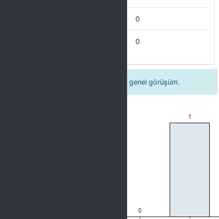
İdare Eder
0
Zayıf
0
20 Öğretim elemanının hakkındaki genel görüşüm.