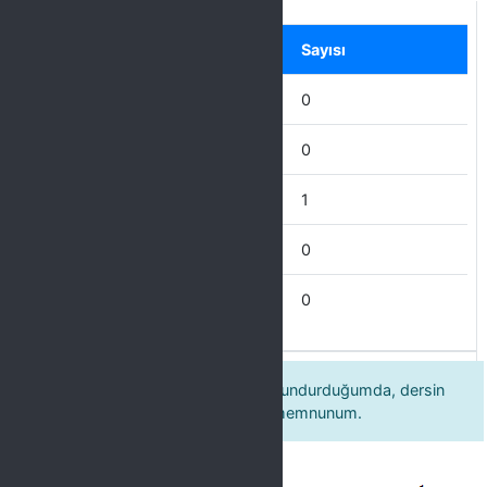
Label
Seçenek
Sayısı
Mükemmel
0
Çok İyi
0
İyi
1
İdare Eder
0
Zayıf
0
19 Dersin tümünü göz önünde bulundurduğumda, dersin
içeriğinden ve anlatılış şeklinden memnunum.