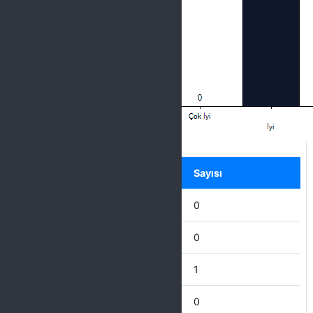
Label
Seçenek
Sayısı
Mükemmel
0
Çok İyi
0
İyi
1
İdare Eder
0