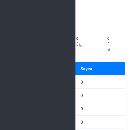
Label
Seçenek
Sayısı
Mükemmel
0
Çok İyi
0
İyi
0
İdare Eder
0