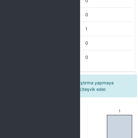
Mükemmel
0
Çok İyi
0
İyi
1
İdare Eder
0
Zayıf
0
15 Öğretim elemanı öğrencileri araştırma yapmaya
(kütüphane, internet vb. kullanarak)teşvik eder.