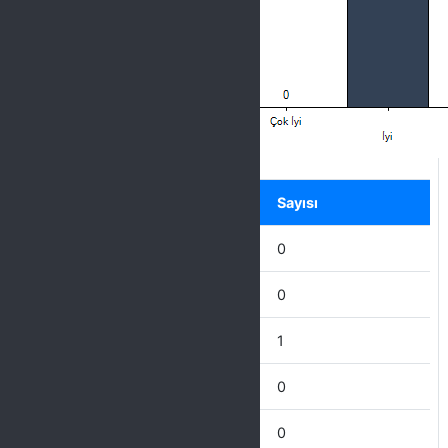
Label
Seçenek
Sayısı
Mükemmel
0
Çok İyi
0
İyi
1
İdare Eder
0
Zayıf
0