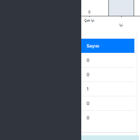
Label
Seçenek
Sayısı
Mükemmel
0
Çok İyi
0
İyi
1
İdare Eder
0
Zayıf
0