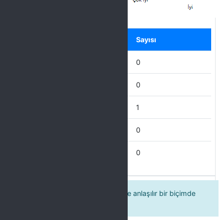
Label
Seçenek
Sayısı
Mükemmel
0
Çok İyi
0
İyi
1
İdare Eder
0
Zayıf
0
12 Öğretim elemanı dersleri açık ve anlaşılır bir biçimde
anlatır.