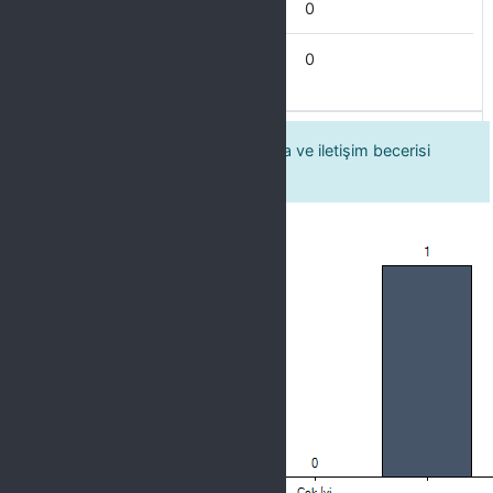
İdare Eder
0
Zayıf
0
11 Öğretim elemanının dili kullanma ve iletişim becerisi
oldukça iyidir.