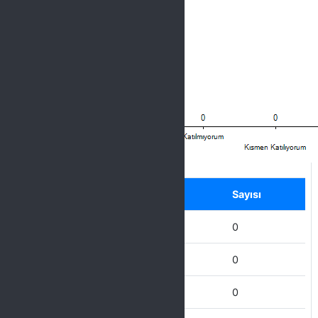
Label
Seçenek
Sayısı
Hiç Katılmıyorum
0
Katılmıyorum
0
Kısmen Katılıyorum
0