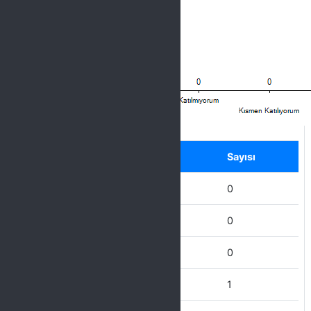
Label
Seçenek
Sayısı
Hiç Katılmıyorum
0
Katılmıyorum
0
Kısmen Katılıyorum
0
Katılıyorum
1