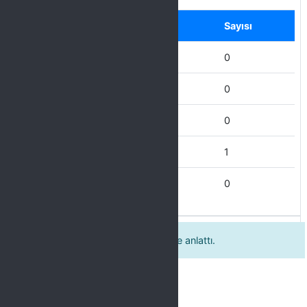
Label
Seçenek
Sayısı
Hiç Katılmıyorum
0
Katılmıyorum
0
Kısmen Katılıyorum
0
Katılıyorum
1
Tamamen Katılıyorum
0
Dersleri açık ve anlaşılır bir biçimde anlattı.