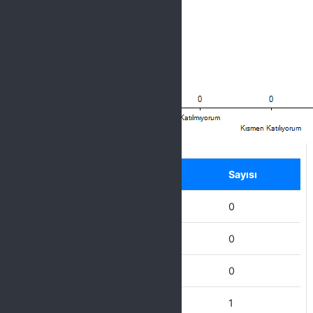
Label
Seçenek
Sayısı
Hiç Katılmıyorum
0
Katılmıyorum
0
Kısmen Katılıyorum
0
Katılıyorum
1