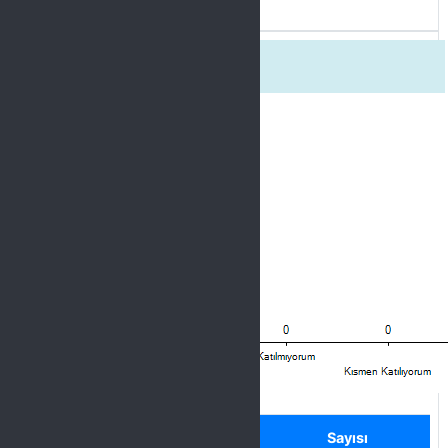
Ders konusunda yetkindi.
Label
Seçenek
Sayısı