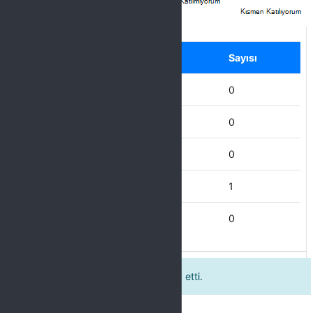
Label
Seçenek
Sayısı
Hiç Katılmıyorum
0
Katılmıyorum
0
Kısmen Katılıyorum
0
Katılıyorum
1
Tamamen Katılıyorum
0
Kursiyerleri derse katılmaya teşvik etti.