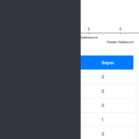
Label
Seçenek
Sayısı
Hiç Katılmıyorum
0
Katılmıyorum
0
Kısmen Katılıyorum
0
Katılıyorum
1
Tamamen Katılıyorum
0