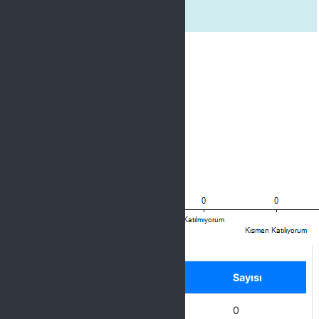
Dersle ilgili yeterli kaynak önerdi.
Label
Seçenek
Sayısı
Hiç Katılmıyorum
0