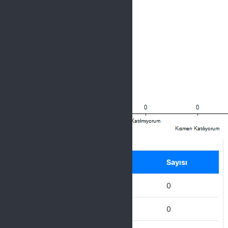
Label
Seçenek
Sayısı
Hiç Katılmıyorum
0
Katılmıyorum
0