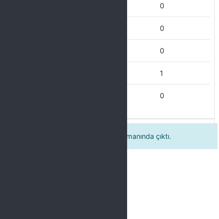
Hiç Katılmıyorum
0
Katılmıyorum
0
Kısmen Katılıyorum
0
Katılıyorum
1
Tamamen Katılıyorum
0
Derse zamanında girip dersten zamanında çıktı.