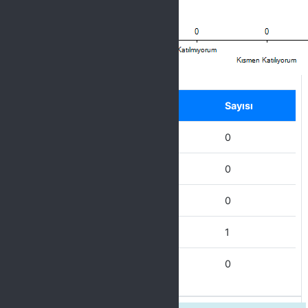
Label
Seçenek
Sayısı
Hiç Katılmıyorum
0
Katılmıyorum
0
Kısmen Katılıyorum
0
Katılıyorum
1
Tamamen Katılıyorum
0