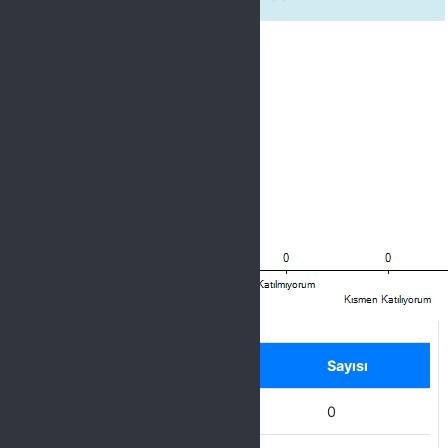
Label
Seçenek
Sayısı
Hiç Katılmıyorum
0