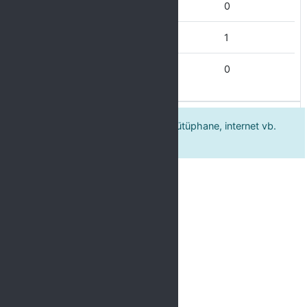
Kısmen Katılıyorum
0
Katılıyorum
1
Tamamen Katılıyorum
0
Kursiyerleri araştırma yapmaya (kütüphane, internet vb.
kullanarak)teşvik etti.