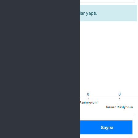
Önemli görülen yerlere etkili vurgular yaptı.
Label
Seçenek
Sayısı