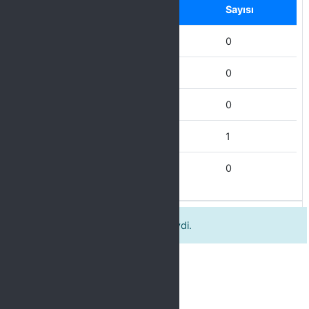
Seçenek
Sayısı
Hiç Katılmıyorum
0
Katılmıyorum
0
Kısmen Katılıyorum
0
Katılıyorum
1
Tamamen Katılıyorum
0
Kursiyerlere karşı saygılı ve ilgilidiydi.