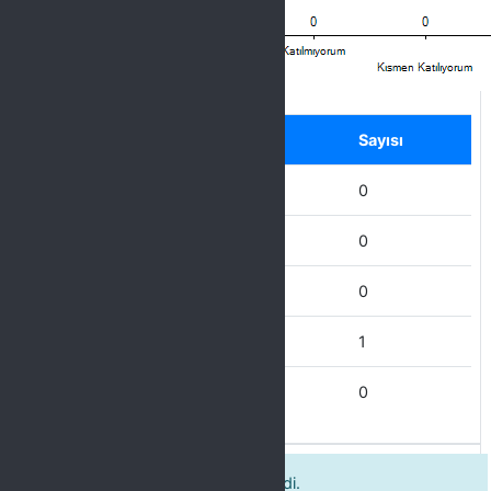
Label
Seçenek
Sayısı
Hiç Katılmıyorum
0
Katılmıyorum
0
Kısmen Katılıyorum
0
Katılıyorum
1
Tamamen Katılıyorum
0
Ders saatleri dışında da ulaşılabilirdi.