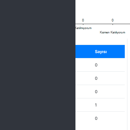
Label
Seçenek
Sayısı
Hiç Katılmıyorum
0
Katılmıyorum
0
Kısmen Katılıyorum
0
Katılıyorum
1
Tamamen Katılıyorum
0