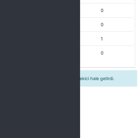
Katılmıyorum
0
Kısmen Katılıyorum
0
Katılıyorum
1
Tamamen Katılıyorum
0
Güncel örneklerle konuyu dikkat çekici hale getirdi.