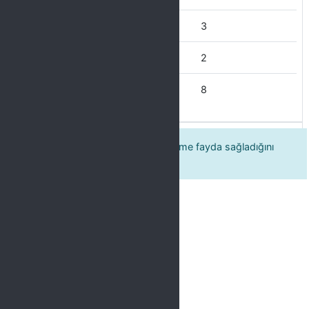
Ara Sıra
3
Çoğu Zaman
2
Her Zaman
8
Eğitim programının kişisel gelişimime fayda sağladığını
düşünüyorum.