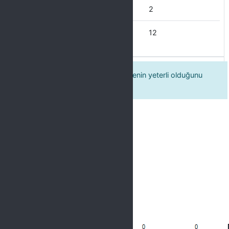
Çoğu Zaman
2
Her Zaman
12
Eğitim programı için belirlenen sürenin yeterli olduğunu
düşünüyorum.