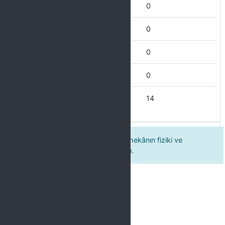
Hiçbir Zaman
0
Nadiren
0
Ara Sıra
0
Çoğu Zaman
0
Her Zaman
14
Eğitim programının gerçekleştiği mekânın fiziki ve
teknolojik şartlarından memnunum.