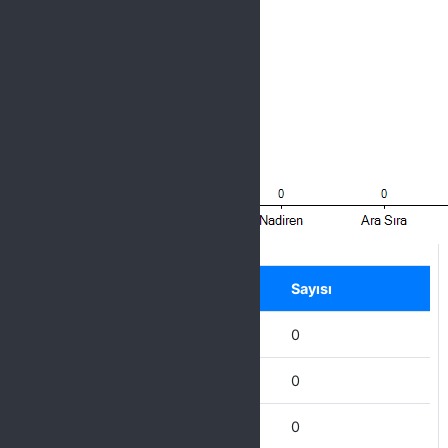
Label
Seçenek
Sayısı
Hiçbir Zaman
0
Nadiren
0
Ara Sıra
0