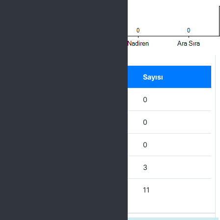
Label
Seçenek
Sayısı
Hiçbir Zaman
0
Nadiren
0
Ara Sıra
0
Çoğu Zaman
3
Her Zaman
11