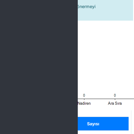
Eğitim programını başkalarına da önermeyi
düşünüyorum.
Label
Seçenek
Sayısı