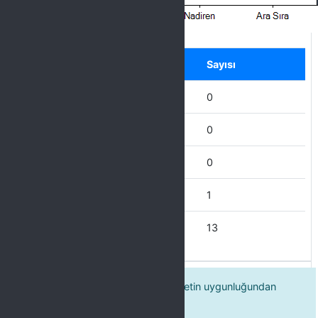
Label
Seçenek
Sayısı
Hiçbir Zaman
0
Nadiren
0
Ara Sıra
0
Çoğu Zaman
1
Her Zaman
13
Eğitim programı için belirlenen ücretin uygunluğundan
memnunum.