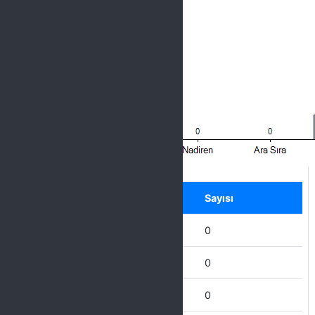
Label
Seçenek
Sayısı
Hiçbir Zaman
0
Nadiren
0
Ara Sıra
0