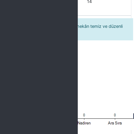
Her Zaman
14
Eğitim programının gerçekleştiği mekân temiz ve düzenli
olduğunu düşünüyorum.
Label