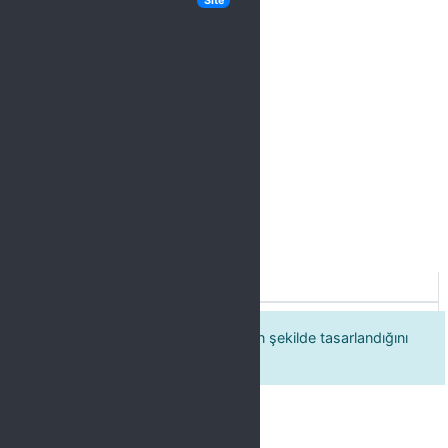
Site
Label
Eğitim programının amacına uygun şekilde tasarlandığını
düşünüyorum.