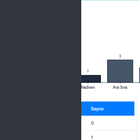
Label
Seçenek
Sayısı
Hiçbir Zaman
0
Nadiren
1