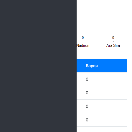
Label
Seçenek
Sayısı
Hiçbir Zaman
0
Nadiren
0
Ara Sıra
0
Çoğu Zaman
0