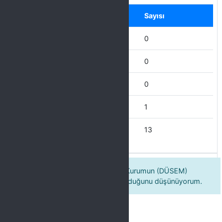
Seçenek
Sayısı
Hiçbir Zaman
0
Nadiren
0
Ara Sıra
0
Çoğu Zaman
1
Her Zaman
13
Eğitim programının gerçekleştiği Kurumun (DÜSEM)
çalışanlarının ilgili ve güler yüzlü olduğunu düşünüyorum.