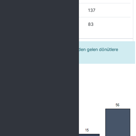
Çoğu Zaman
137
Her Zaman
83
8. Bağlı olduğum birim, öğrencilerden gelen dönütlere
göre gerekli çalışmaları yürütür.