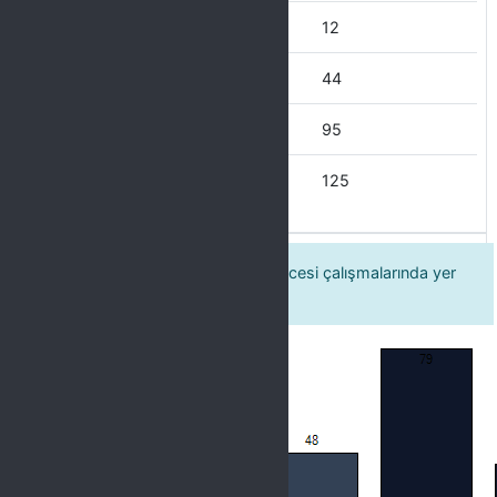
Nadiren
12
Bazen
44
Çoğu Zaman
95
Her Zaman
125
5. Kurumda yürütülen kalite güvencesi çalışmalarında yer
almayı isterim.