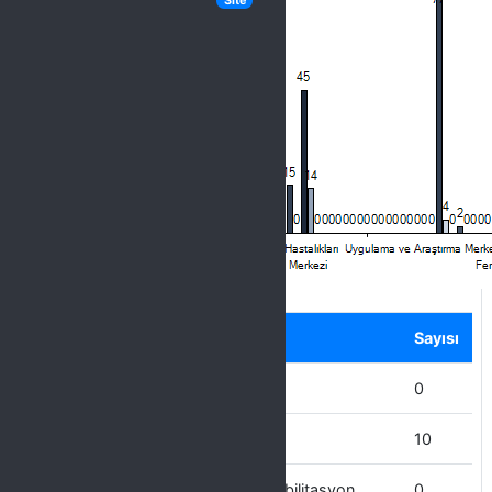
Site
Label
Seçenek
Sayısı
Ziya Gökalp Eğitim Fakültesi
0
Ziraat Fakültesi
10
Yaban Hayvanları Koruma ve Rehabilitasyon
0