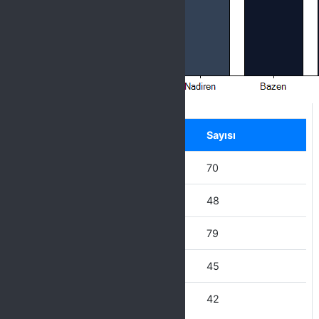
Label
Seçenek
Sayısı
Hiçbir zaman
70
Nadiren
48
Bazen
79
Çoğu Zaman
45
Her Zaman
42