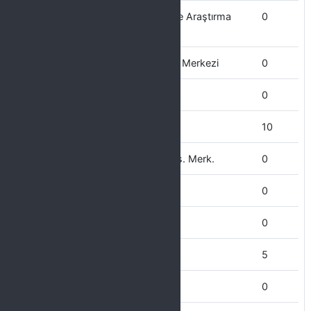
Bağımlılıkla Mücadele Uygulama ve Araştırma
0
Merkezi
Bilgi İşlem Uygulama ve Araştırma Merkezi
0
Basın Halkla İlişkiler Bürosu
0
Bilgi İşlem Daire Başkanlığı
10
Bilim ve Teknoloji Uygulama ve Arş. Merk.
0
Bilimsel Araştırma Projeleri Koord.
0
Bilgi Edinme Birimi
0
Beden Eğitimi Yüksekokulu
5
Bismil MYO
0