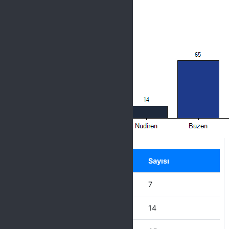
Label
Seçenek
Sayısı
Hiçbir zaman
7
Nadiren
14