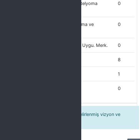
Asbeste Bağlı Hastalıklar ve Mezotelyoma
0
Uyg.ve Arş.Mer
Alevilik ve Ehli Beyt Kültürü Uygulama ve
0
Araştırma Merkezi
Atatürk İlkeleri ve İnkılap Tarihi Arş Uygu. Merk.
0
Atatürk Sağlık Yüksekokulu
8
Atatür Sağlık Hizmetleri MYO
1
Adalet MYO
0
Üniversitemiz stratejik planında belirlenmiş vizyon ve
misyonu biliyorum