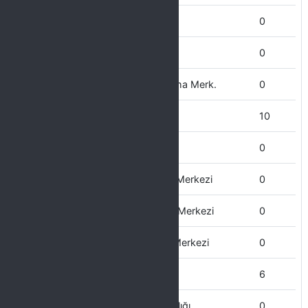
Tarım MYO
0
Tıp Fakültesi
0
Sürekli Eğitim Uygulama ve Arştırma Merk.
0
Sivil Havacılık Yüksekokulu
10
Silvan MYO
0
Sosyal Araştırmalar ve Uygulama Merkezi
0
Siyasal Araştırmalar ve Uygulama Merkezi
0
Sağlık Bilimleri Uygulama ve Arş. Merkezi
0
Strateji Geliştirme Daire Başkanlığı
6
Sağlık Kültür ve Spor Daire Başkanlığı
0