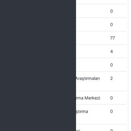
İktisadi ve İdari Bilimler Fakültesi
0
İletişim Fakültesi
0
İlahiyat Fakültesi
77
Hukuk Muşavisliği
4
Hukuk Fakültesi
0
Güneydoğu Anadolu Bölgesi Kent Araştırmaları
2
Uygulama ve Araştırma Merkezi
Güneş Enerjisi Uygulama ve Araştırma Merkezi
0
Göç ve Yönetimi Uygulama ve Araştırma
0
Merkezi
Gap uygulama ve Araştırma Merkezi
0