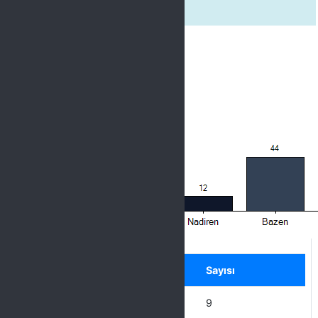
desteklerim
Label
Seçenek
Sayısı
Hiçbir zaman
9