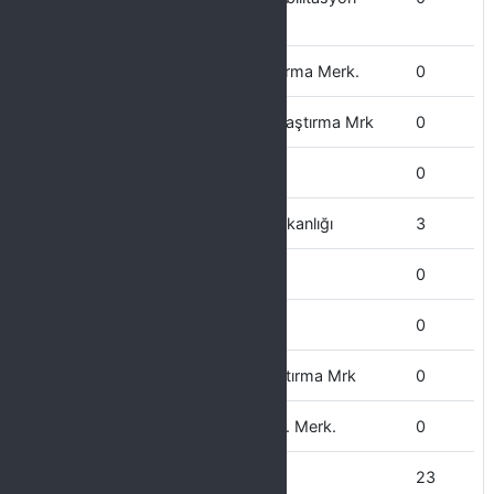
Uygulama Ve
Yaşayan Diller Uygulama ve Araştırma Merk.
0
Yenilenebilir Enerji Uygulama ve Araştırma Mrk
0
Yazı İşleri Müdürlüğü
0
Yapı İşleri ve Teknik İşler Daire Başkanlığı
3
Yabancı Diller yüksekokulu
0
Veterinerlik Fakültesi
0
Uzaktan Eğitim Uygulama ve Araştırma Mrk
0
Tıbbi ve Aromatik Bitkiler Uyg. Arş. Merk.
0
Teknik Bilimler MYO
23