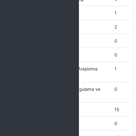
Sağlık Bilimleri Enstitüsü
1
Sosyal Bilimler Ensitüsü
2
Sosyal Bilimler MYO
0
Sanat ve Tasarım Fakültesi
0
Proje Koordinasyon Uygulama ve Araştırma
1
Merk.
Psikoloji ve Sosyal Danışmanlık Uygulama ve
0
Araştırma Merkezi
Personel Daire başkanlığı
15
Öğrenci İşleri Daire Başkanlığı
0