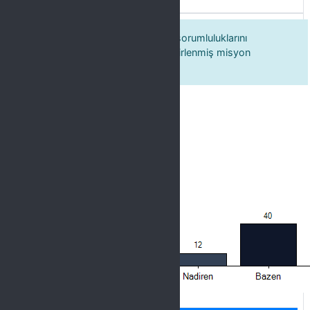
6. Bağlı olduğum birim, görev ve sorumluluklarını
üniversitenin stratejik planında belirlenmiş misyon
doğrultusunda yerine getirir.
Label