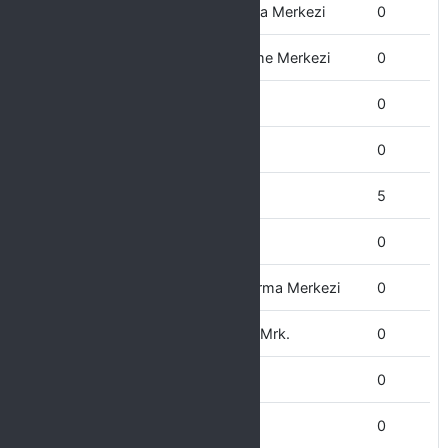
Dil Öğretimi Uygulama ve Araştırma Merkezi
0
Doğal Afetler Uygulama ve İnceleme Merkezi
0
Döner Sermaye İşletme Müd.
0
Dış İlişkiler Ofisi
0
Devlet Konservatuarı
5
Diş Hekimliği Fakültesi
0
Çocuk Eğitimi Uygulama ve Araştırma Merkezi
0
Çevre Sorunları Uyg. ve Araştırma Mrk.
0
Çüngüş MYO
0
Çermik MYO
0