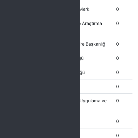
Kadın Sorunları Uygulama ve Arş. Merk.
0
Karaciğer Hastalıkları Uygulama ve Araştırma
0
Merkezi
Kütüphane ve Dokümantasyon Daire Başkanlığı
0
Kültür ve Kongre Merkezi Müdürlüğü
0
Koruma ve Güvenlik Şube Müdürlüğü
0
Kalite Geliştirme Koordinatörlüğü
0
İmam Şafii ve Şafiilik Araştırmaları Uygulama ve
0
Araştırma Merkezi
İSG Koordinatörlüğü
0
İdari ve Mali İşler Daire başkanlığı
0