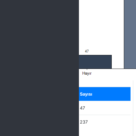
Label
Seçenek
Sayısı
Hayır
47
Evet
237