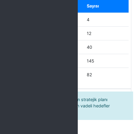
Seçenek
Sayısı
Hiçbir zaman
4
Nadiren
12
Bazen
40
Çoğu Zaman
145
Her Zaman
82
7. Bağlı olduğum birim üniversitenin stratejik planı
doğrultusunda kendine özgü, uzun vadeli hedefler
belirler.