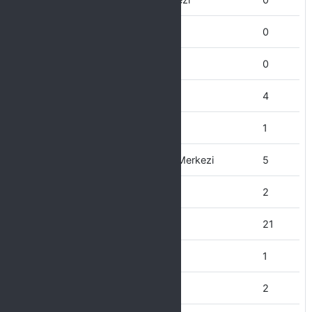
Genel Sekreterlik
0
Farabi Koordinatörlüğü
0
Fen Bilimleri Enstitüsü
4
Fen Fakültesi
1
Engelliler Uygulama ve Araştırma Merkezi
5
Eğitim Bilimleri Enstitüsü
2
Ergani MYO
21
Edebiyat Fakültesi
1
Eczacılık Fakültesi
2