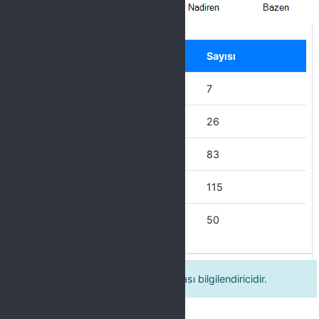
Label
Seçenek
Sayısı
Hiçbir zaman
7
Nadiren
26
Bazen
83
Çoğu Zaman
115
Her Zaman
50
2. Kalite komisyonunun web sayfası bilgilendiricidir.