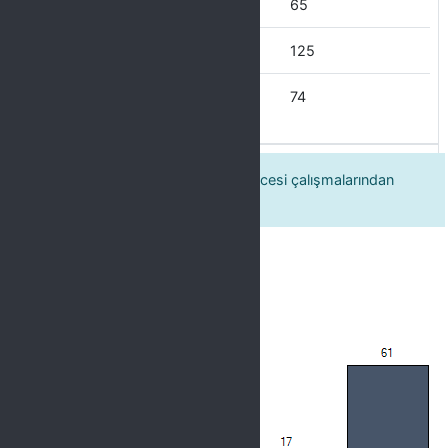
Bazen
65
Çoğu Zaman
125
Her Zaman
74
3. Kurumda yürütülen kalite güvencesi çalışmalarından
haberdarım.