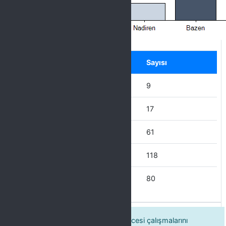
Label
Seçenek
Sayısı
Hiçbir zaman
9
Nadiren
17
Bazen
61
Çoğu Zaman
118
Her Zaman
80
4. Kurumda yürütülen kalite güvencesi çalışmalarını