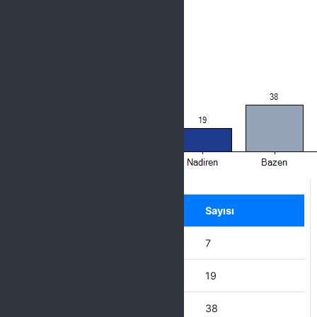
Label
Seçenek
Sayısı
Hiçbir zaman
7
Nadiren
19
Bazen
38