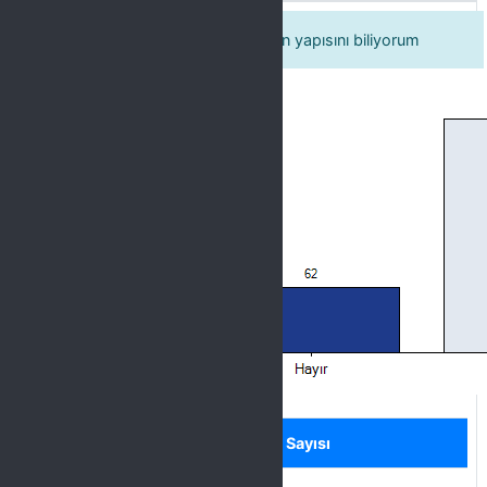
Kalite komisyonunun organizasyon yapısını biliyorum
Label
Seçenek
Sayısı