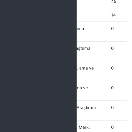
Mühendislik Fakültesi
45
Mimarlık Fakültesi
14
Kültür Varlıklarını Koruma ve Uygulama
0
Araştırma Merkezi
Kongre ve Turizm Uygulama ve Araştırma
0
Merkezi
Kuranı Kerim Okuma ve Kıraat Uygulama ve
0
Araştırma Merkezi
Kültür ve Sanat Çalışmaları Uygulama ve
0
Araştırma Merkezi
Kanser Araştırmaları Uygulama ve Araştırma
0
Merkezi
Kariyer Planlama Uygulama ve Arş. Merk.
0