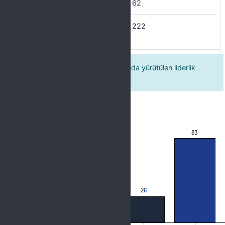
Hayır
62
Evet
222
1. Kurum kalite kültürü çalışmalarında yürütülen liderlik
yeterli düzeydedir.