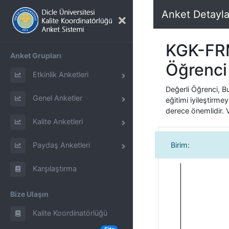
Anket Detayl
KGK-FRM
Anket Grupları
Öğrenci
Etkinlik Anketleri
Değerli Öğrenci, B
Genel Anketler
eğitimi iyileştirme
derece önemlidir. V
Kalite Anketleri
Paydaş Anketleri
Birim:
Karşılaştırma
Bize Ulaşın
Kalite Koordinatörlüğü