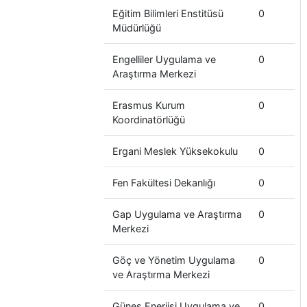
Eğitim Bilimleri Enstitüsü
0
Müdürlüğü
Engelliler Uygulama ve
0
Araştırma Merkezi
Erasmus Kurum
0
Koordinatörlüğü
Ergani Meslek Yüksekokulu
0
Fen Fakültesi Dekanlığı
0
Gap Uygulama ve Araştırma
0
Merkezi
Göç ve Yönetim Uygulama
0
ve Araştırma Merkezi
Güneş Enerjisi Uygulama ve
0