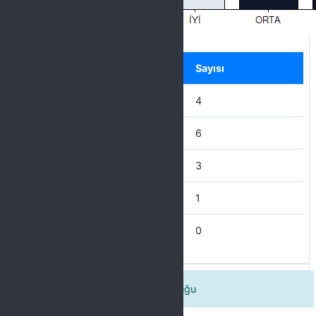
Label
Seçenek
Sayısı
ÇOK İYİ
4
İYİ
6
ORTA
3
KÖTÜ
1
ÇOK KÖTÜ
0
Ortamın Fiziki Koşullarının Uygunluğu