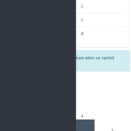
ORTA
1
KÖTÜ
1
ÇOK KÖTÜ
0
Eğitimcinin konuya hâkimiyeti, zamanı etkin ve verimli
şekilde kullanması