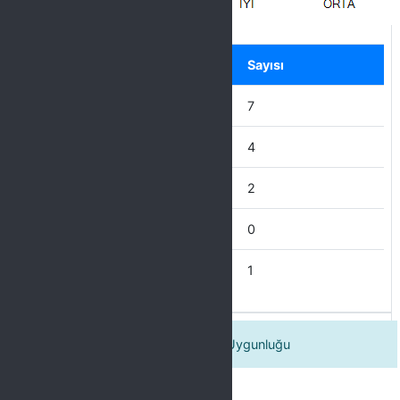
Label
Seçenek
Sayısı
ÇOK İYİ
7
İYİ
4
ORTA
2
KÖTÜ
0
ÇOK KÖTÜ
1
Eğitim İçeriğinin Katılım Amacına Uygunluğu