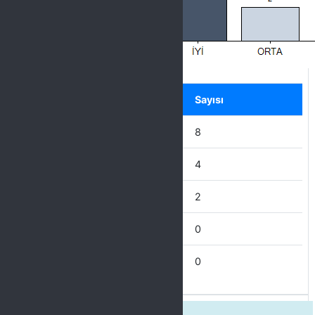
Label
Seçenek
Sayısı
ÇOK İYİ
8
İYİ
4
ORTA
2
KÖTÜ
0
ÇOK KÖTÜ
0