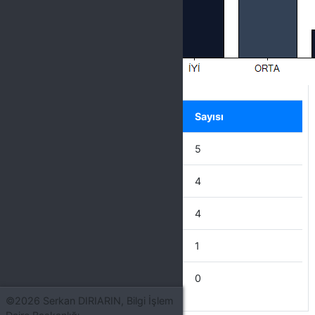
Label
Seçenek
Sayısı
ÇOK İYİ
5
İYİ
4
ORTA
4
KÖTÜ
1
ÇOK KÖTÜ
0
©2026 Serkan DIRIARIN, Bilgi İşlem