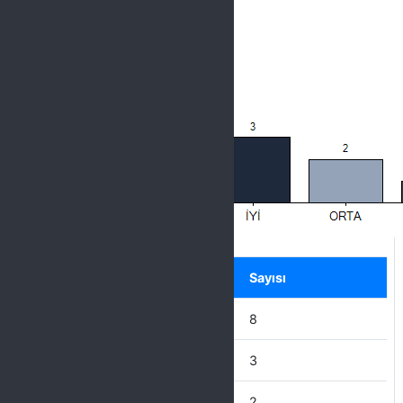
Label
Seçenek
Sayısı
ÇOK İYİ
8
İYİ
3
ORTA
2