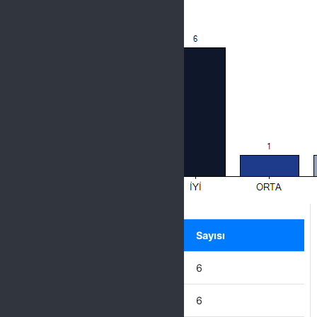
Label
Seçenek
Sayısı
ÇOK İYİ
6
İYİ
6