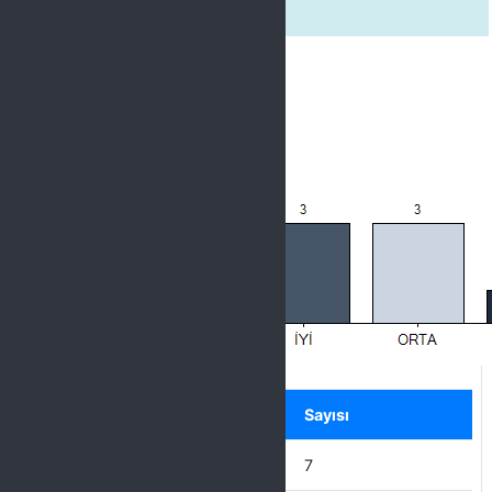
Organizasyon Memnuniyeti
Label
Seçenek
Sayısı
ÇOK İYİ
7