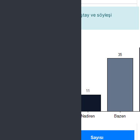
1. Üniversitemizde konferans, çalıştay ve söyleşi
faaliyetleri yürütülmektedir.
Label
Seçenek
Sayısı