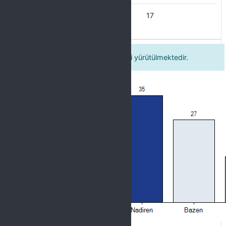
Her zaman
17
3. Üniversitemizde gezi faaliyetleri yürütülmektedir.