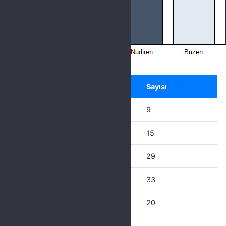
Label
Seçenek
Sayısı
Hiçbir zaman
9
Nadiren
15
Bazen
29
Çoğu zaman
33
Her zaman
20