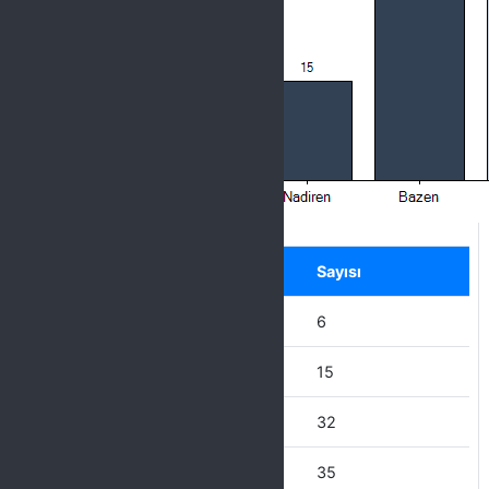
Label
Seçenek
Sayısı
Hiçbir zaman
6
Nadiren
15
Bazen
32
Çoğu zaman
35