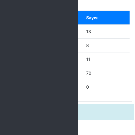
Label
Seçenek
Sayısı
45 Yaş Üstü
13
36-45
8
26-35
11
18-25
70
18 yaş altı
0
Üniversitede kaçıncı yılınız