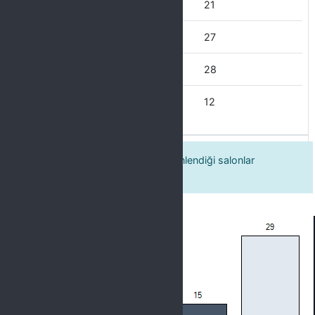
Nadiren
21
Bazen
27
Çoğu zaman
28
Her zaman
12
9. Kültür sanat etkinliklerinin düzenlendiği salonlar
etkinliğe uygun seçilmektedir