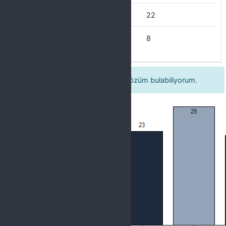
Çoğu zaman
22
Her zaman
8
5. Kültür şubesinde sorunlarıma çözüm bulabiliyorum.