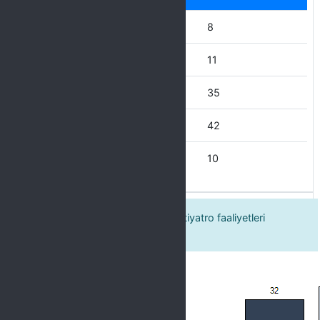
Hiçbir zaman
8
Nadiren
11
Bazen
35
Çoğu zaman
42
Her zaman
10
2. Üniversitemizde kurs, sergi ve tiyatro faaliyetleri
yürütülmektedir.