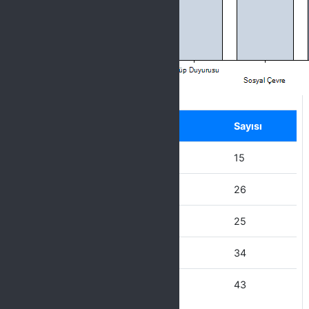
Label
Seçenek
Sayısı
Diğer
15
Kulüp Duyurusu
26
Sosyal Çevre
25
Sosyal Medya
34
Üniversitenin Web Sayfası
43