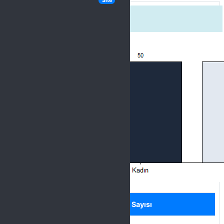
Site
Cinsiyetiniz
Label
Seçenek
Sayısı