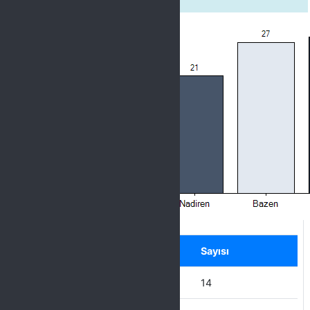
Label
Seçenek
Sayısı
Hiçbir zaman
14