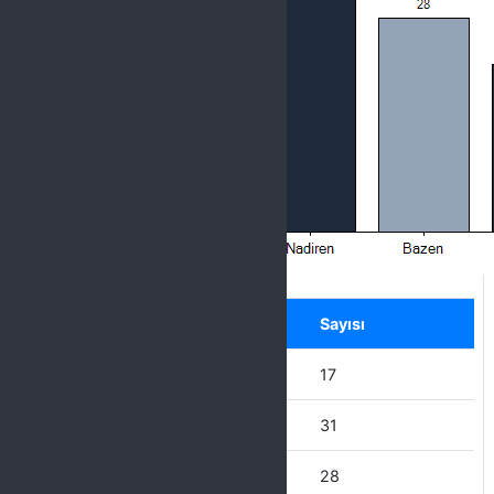
Label
Seçenek
Sayısı
Hiçbir zaman
17
Nadiren
31
Bazen
28