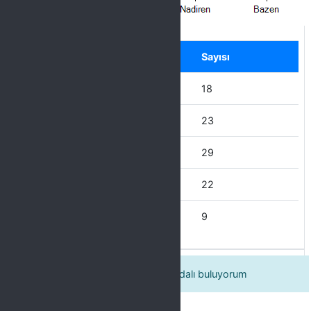
Label
Seçenek
Sayısı
Hiçbir zaman
18
Nadiren
23
Bazen
29
Çoğu zaman
22
Her zaman
9
6. Öğrenci kulübü faaliyetlerini faydalı buluyorum