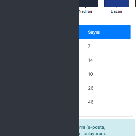
Label
Seçenek
Sayısı
Hiçbir zaman
7
Nadiren
14
Bazen
10
Çoğu zaman
26
Her zaman
46
8. Kültür şubesinin iletişim imkânlarını (e-posta,
duyurular, sosyal medya vb.) yeterli buluyorum.