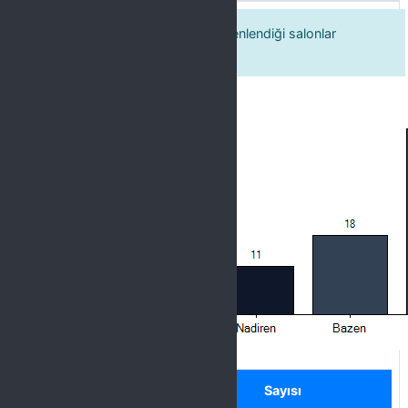
10. Kültür sanat etkinliklerinin düzenlendiği salonlar
temizdir
Label
Seçenek
Sayısı