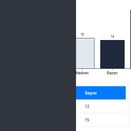
Label
Seçenek
Sayısı
Hiçbir zaman
12
Nadiren
15