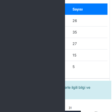
Label
Seçenek
Sayısı
Hiçbir zaman
26
Nadiren
35
Bazen
27
Çoğu zaman
15
Her zaman
5
4. Kültür şubesinin verdiği hizmetlerle ilgili bilgi ve
duyuruya ulaşabiliyorum