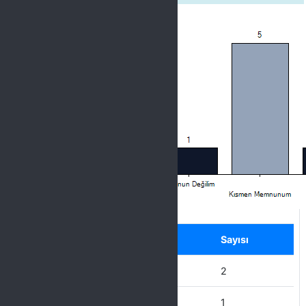
Label
Seçenek
Sayısı
Hiç Memnun Değilim
2
Memnun Değilim
1