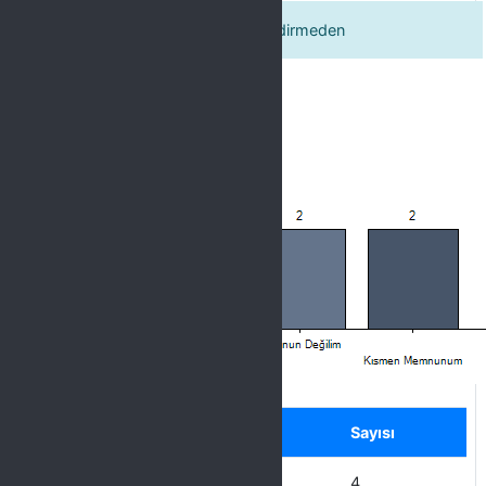
Tesisler hakkında sunulan bilgilendirmeden
Label
Seçenek
Sayısı
Hiç Memnun Değilim
4