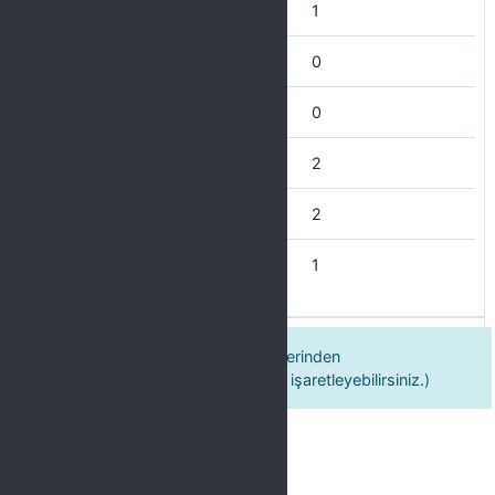
Bisiklet
1
Masa Tenisi
0
Tenis
0
Basketbol
2
Voleybol
2
Futbol
1
Spor okullarının aşağıdaki faaliyetlerinden
faydalandım(birden fazla seçenek işaretleyebilirsiniz.)