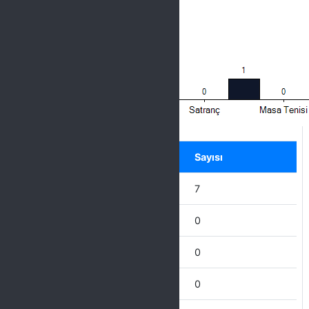
Label
Seçenek
Sayısı
Diğer
7
Hentbol
0
Badminton
0
Satranç
0