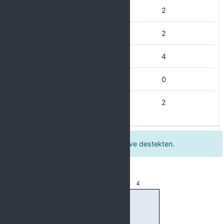
Hiç Memnun Değilim
2
Memnun Değilim
2
Kısmen Memnunum
4
Memnunum
0
Çok Memnunum
2
Spor yapmam için sunulan teşvik ve destekten.