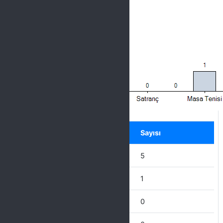
Label
Seçenek
Sayısı
Diğer
5
Hentbol
1
Badminton
0