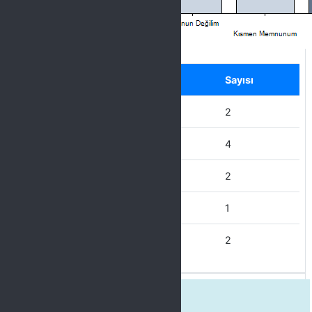
Label
Seçenek
Sayısı
Hiç Memnun Değilim
2
Memnun Değilim
4
Kısmen Memnunum
2
Memnunum
1
Çok Memnunum
2
Tesis açılış - kapanış saatlerinden