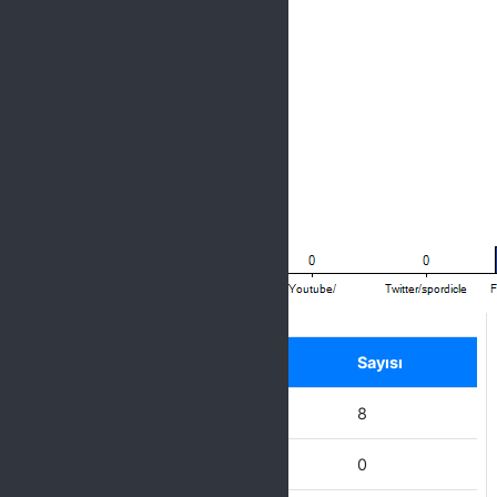
Label
Seçenek
Sayısı
Takip etmiyorum
8
Youtube/
0