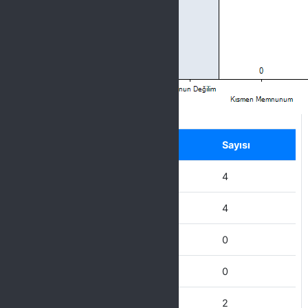
Label
Seçenek
Sayısı
Hiç Memnun Değilim
4
Memnun Değilim
4
Kısmen Memnunum
0
Memnunum
0
Çok Memnunum
2