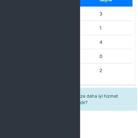
Hiç Memnun Değilim
3
Memnun Değilim
1
Kısmen Memnunum
4
Memnunum
0
Çok Memnunum
2
Çalışmalarımızı geliştirmemiz ve size daha iyi hizmet
verebilmemiz için önerileriniz nelerdir?