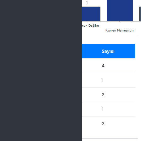
Label
Seçenek
Sayısı
Hiç Memnun Değilim
4
Memnun Değilim
1
Kısmen Memnunum
2
Memnunum
1
Çok Memnunum
2