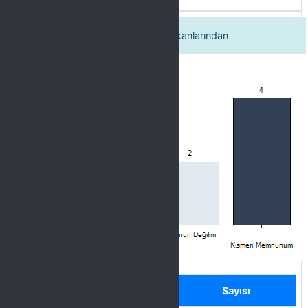
İstediğim branşta spor yapma imkanlarından
Label
Seçenek
Sayısı