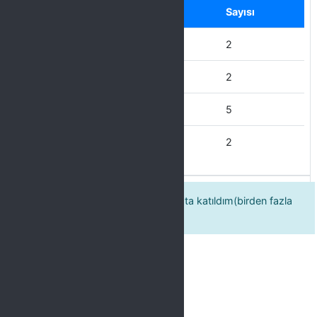
Seçenek
Sayısı
Diğer
2
İdari Personel
2
Akademik Personel
5
Öğrenci
2
Spor etkinliklerine aşağıdaki branşta katıldım(birden fazla
seçenek işaretleyebilirsiniz.)