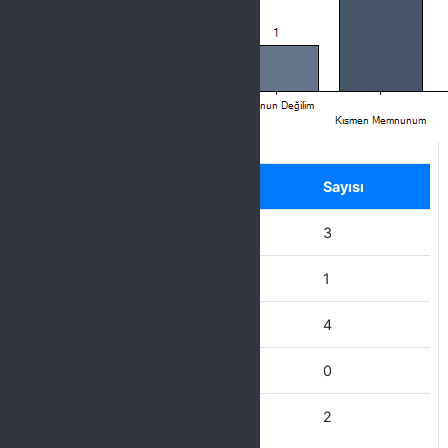
Label
Seçenek
Sayısı
Hiç Memnun Değilim
3
Memnun Değilim
1
Kısmen Memnunum
4
Memnunum
0
Çok Memnunum
2