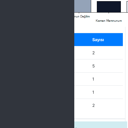
Label
Seçenek
Sayısı
Hiç Memnun Değilim
2
Memnun Değilim
5
Kısmen Memnunum
1
Memnunum
1
Çok Memnunum
2