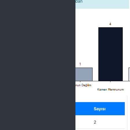
Spor yapmam için sunulan zamandan
Label
Seçenek
Sayısı
Hiç Memnun Değilim
2