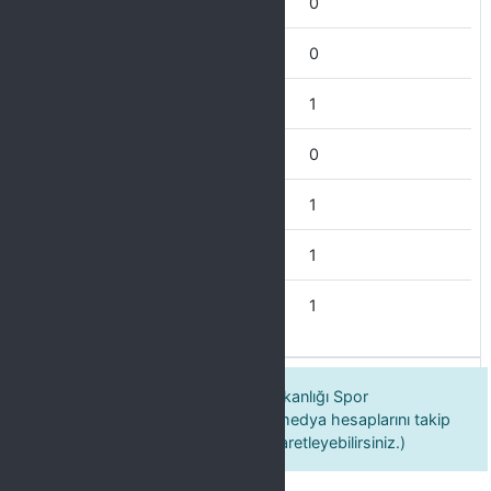
Satranç
0
Bisiklet
0
Masa Tenisi
1
Tenis
0
Basketbol
1
Voleybol
1
Futbol
1
Dicle Üniversitesi S.K.S. Daire Başkanlığı Spor
Müdürlüğü’nün aşağıdaki sosyal medya hesaplarını takip
ediyorum(birden fazla seçenek işaretleyebilirsiniz.)