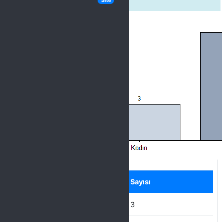
Site
Label
Seçenek
Sayısı
Kadın
3