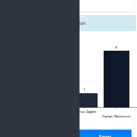
Spor etkinliklerinnin duyurulmasından
Label
Seçenek
Sayısı