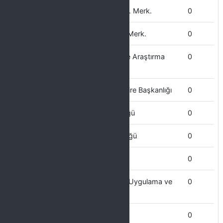
Kariyer Planlama Uygulama ve Arş. Merk.
0
Kadın Sorunları Uygulama ve Arş. Merk.
0
Karaciğer Hastalıkları Uygulama ve Araştırma
0
Merkezi
Kütüphane ve Dokümantasyon Daire Başkanlığı
0
Kültür ve Kongre Merkezi Müdürlüğü
0
Koruma ve Güvenlik Şube Müdürlüğü
0
Kalite Geliştirme Koordinatörlüğü
0
İmam Şafii ve Şafiilik Araştırmaları Uygulama ve
0
Araştırma Merkezi
İSG Koordinatörlüğü
0