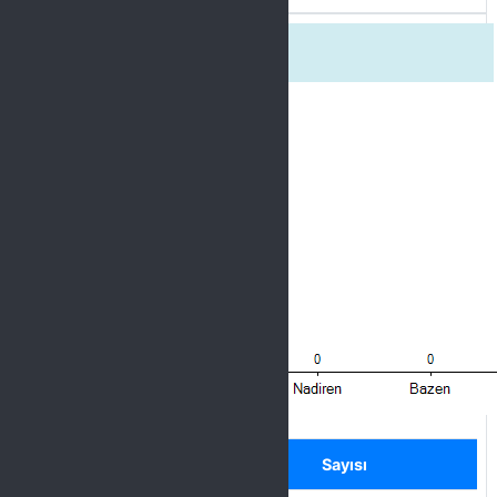
4. İletişime açıktı.
Label
Seçenek
Sayısı