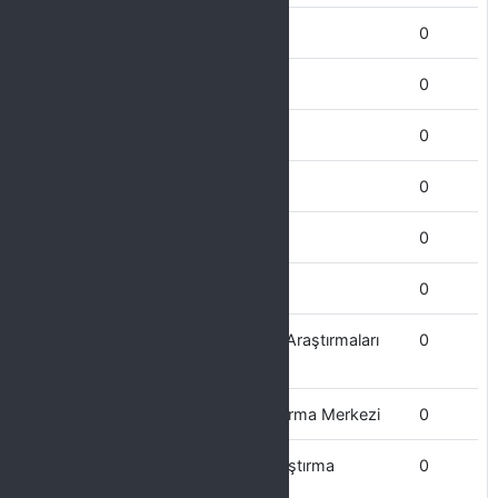
İdari ve Mali İşler Daire başkanlığı
0
İktisadi ve İdari Bilimler Fakültesi
0
İletişim Fakültesi
0
İlahiyat Fakültesi
0
Hukuk Muşavisliği
0
Hukuk Fakültesi
0
Güneydoğu Anadolu Bölgesi Kent Araştırmaları
0
Uygulama ve Araştırma Merkezi
Güneş Enerjisi Uygulama ve Araştırma Merkezi
0
Göç ve Yönetimi Uygulama ve Araştırma
0
Merkezi