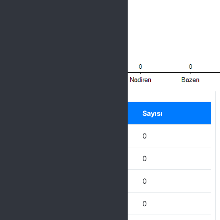
Label
Seçenek
Sayısı
Hiçbir zaman
0
Nadiren
0
Bazen
0
Çoğu Zaman
0