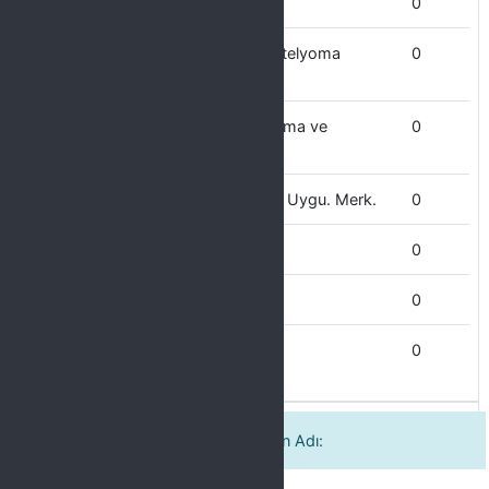
Bismil MYO
0
Asbeste Bağlı Hastalıklar ve Mezotelyoma
0
Uyg.ve Arş.Mer
Alevilik ve Ehli Beyt Kültürü Uygulama ve
0
Araştırma Merkezi
Atatürk İlkeleri ve İnkılap Tarihi Arş Uygu. Merk.
0
Atatürk Sağlık Bilimleri Fakültesi
0
Atatür Sağlık Hizmetleri MYO
0
Adalet MYO
0
Birlikte Görev Yaptığınız Tetkikçinin Adı: