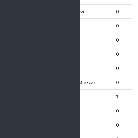
Gap uygulama ve Araştırma Merkezi
0
Genel Sekreterlik
0
Farabi Koordinatörlüğü
0
Fen Bilimleri Enstitüsü
0
Fen Fakültesi
0
Engelliler Uygulama ve Araştırma Merkezi
0
Eğitim Bilimleri Enstitüsü
1
Ergani MYO
0
Edebiyat Fakültesi
0