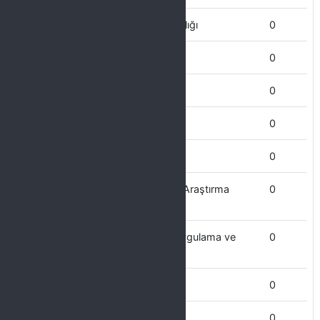
Sağlık Kültür ve Spor Daire Başkanlığı
0
Sağlık Bilimleri Enstitüsü
0
Sosyal Bilimler Ensitüsü
0
Sosyal Bilimler MYO
0
Sanat ve Tasarım Fakültesi
0
Proje Koordinasyon Uygulama ve Araştırma
0
Merk.
Psikoloji ve Sosyal Danışmanlık Uygulama ve
0
Araştırma Merkezi
Personel Daire başkanlığı
0
Öğrenci İşleri Daire Başkanlığı
0