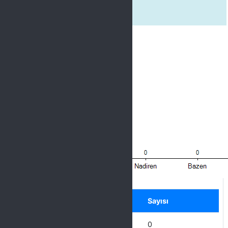
2. Rehberlik ediciydi.
Label
Seçenek
Sayısı
Hiçbir zaman
0