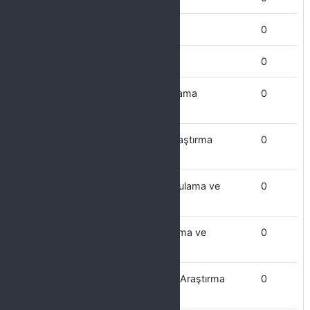
Mühendislik Fakültesi
0
Mimarlık Fakültesi
0
Kültür Varlıklarını Koruma ve Uygulama
0
Araştırma Merkezi
Kongre ve Turizm Uygulama ve Araştırma
0
Merkezi
Kuranı Kerim Okuma ve Kıraat Uygulama ve
0
Araştırma Merkezi
Kültür ve Sanat Çalışmaları Uygulama ve
0
Araştırma Merkezi
Kanser Araştırmaları Uygulama ve Araştırma
0
Merkezi