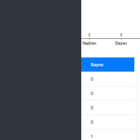
Label
Seçenek
Sayısı
Hiçbir zaman
0
Nadiren
0
Bazen
0
Çoğu Zaman
0
Her Zaman
1