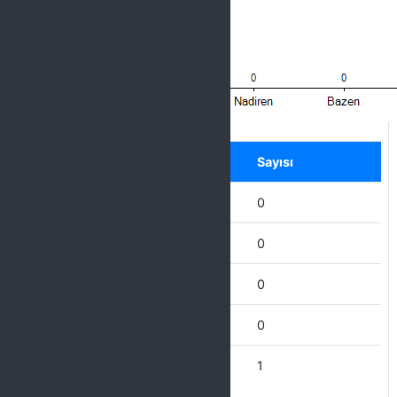
Label
Seçenek
Sayısı
Hiçbir zaman
0
Nadiren
0
Bazen
0
Çoğu Zaman
0
Her Zaman
1