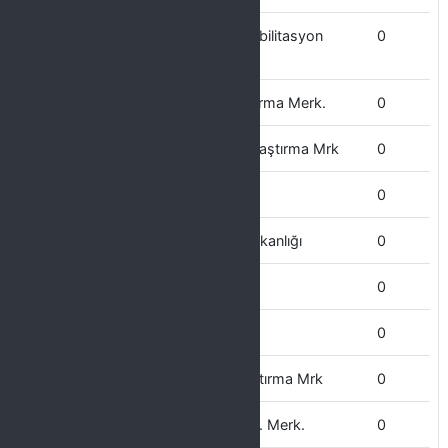
Yaban Hayvanları Koruma ve Rehabilitasyon
0
Uygulama Ve
Yaşayan Diller Uygulama ve Araştırma Merk.
0
Yenilenebilir Enerji Uygulama ve Araştırma Mrk
0
Yazı İşleri Müdürlüğü
0
Yapı İşleri ve Teknik İşler Daire Başkanlığı
0
Yabancı Diller yüksekokulu
0
Veterinerlik Fakültesi
0
Uzaktan Eğitim Uygulama ve Araştırma Mrk
0
Tıbbi ve Aromatik Bitkiler Uyg. Arş. Merk.
0