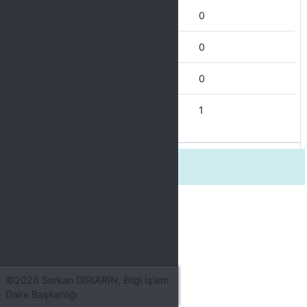
Nadiren
0
Bazen
0
Çoğu Zaman
0
Her Zaman
1
3. Birim yöneticisi sürece hakimdi.
©2026 Serkan DIRIARIN, Bilgi İşlem
Daire Başkanlığı