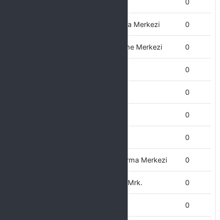
Eczacılık Fakültesi
0
Dil Öğretimi Uygulama ve Araştırma Merkezi
0
Doğal Afetler Uygulama ve İnceleme Merkezi
0
Döner Sermaye İşletme Müd.
0
Dış İlişkiler Ofisi
0
Devlet Konservatuarı
0
Diş Hekimliği Fakültesi
0
Çocuk Eğitimi Uygulama ve Araştırma Merkezi
0
Çevre Sorunları Uyg. ve Araştırma Mrk.
0
Çüngüş MYO
0