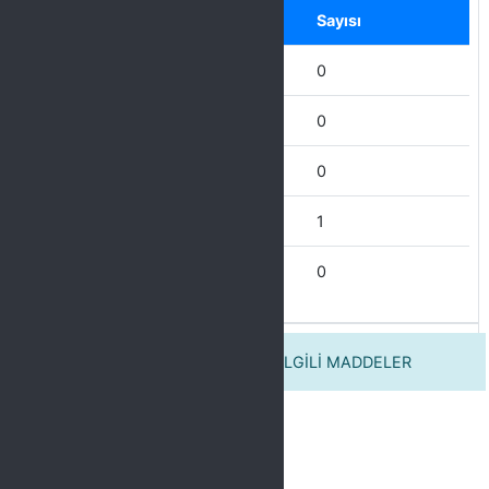
Seçenek
Sayısı
Hiçbir zaman
0
Nadiren
0
Bazen
0
Çoğu Zaman
1
Her Zaman
0
2. TETKİK YAPTIĞINIZ BİRİM İLE İLGİLİ MADDELER