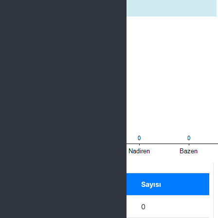
2. Birim yöneticisi iletişime açıktı.
Label
Seçenek
Sayısı
Hiçbir zaman
0