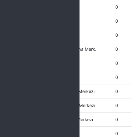
Teknik Bilimler MYO
0
Tarım MYO
0
Tıp Fakültesi
0
Sürekli Eğitim Uygulama ve Arştırma Merk.
0
Sivil Havacılık Yüksekokulu
0
Silvan MYO
0
Sosyal Araştırmalar ve Uygulama Merkezi
0
Siyasal Araştırmalar ve Uygulama Merkezi
0
Sağlık Bilimleri Uygulama ve Arş. Merkezi
0
Strateji Geliştirme Daire Başkanlığı
0