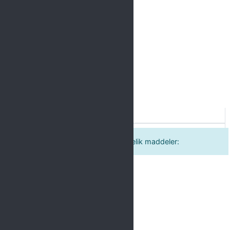
Label
a. Süreçte yer alan personele yönelik maddeler: