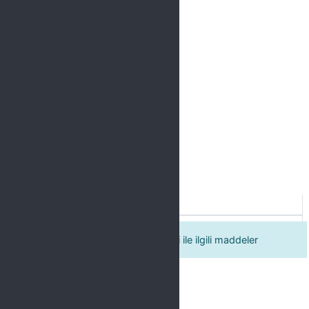
Label
1. Tetkikçinin davranış ve yeterliliği ile ilgili maddeler