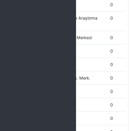
Çermik MYO
0
Bağımlılıkla Mücadele Uygulama ve Araştırma
0
Merkezi
Bilgi İşlem Uygulama ve Araştırma Merkezi
0
Basın Halkla İlişkiler Bürosu
0
Bilgi İşlem Daire Başkanlığı
0
Bilim ve Teknoloji Uygulama ve Arş. Merk.
0
Bilimsel Araştırma Projeleri Koord.
0
Bilgi Edinme Birimi
0
Beden Eğitimi Yüksekokulu
0