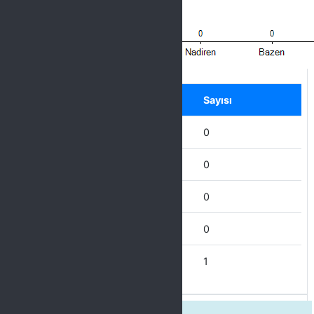
Label
Seçenek
Sayısı
Hiçbir zaman
0
Nadiren
0
Bazen
0
Çoğu Zaman
0
Her Zaman
1