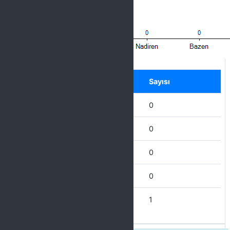
Label
Seçenek
Sayısı
Hiçbir zaman
0
Nadiren
0
Bazen
0
Çoğu Zaman
0
Her Zaman
1