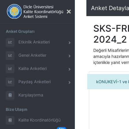
Anket Detayl
SKS-FRM
Anket Grupları
2024_2
Etkinlik Anketleri
Değerli Misafirleri
Genel Anketler
amacıyla hazırlanm
içtenlikle yanıt ve
Kalite Anketleri
Paydaş Anketleri
kONUKEVİ-1 ve
Karşılaştırma
Bize Ulaşın
Kalite Koordinatörlüğü